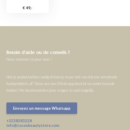
€ 49,-
Besoin d'aide ou de conseils ?
Nous sommes là pour vous !
Heb je productadvies nodig of kom je maar niet van dat ene vervelende
huidprobleem af? Stuur ons een Whatsapp bericht via onderstaande
button! We beantwoorden jouw vragen zo snel mogelijk.
Envoyez un message Whatsapp
+3238283228
info@cocosbeautystore.com