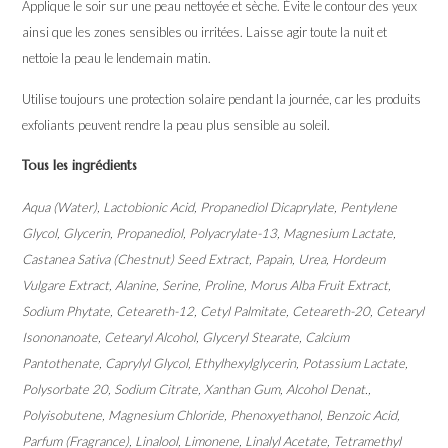
Applique le soir sur une peau nettoyée et sèche. Évite le contour des yeux
ainsi que les zones sensibles ou irritées. Laisse agir toute la nuit et
nettoie la peau le lendemain matin.
Utilise toujours une protection solaire pendant la journée, car les produits
exfoliants peuvent rendre la peau plus sensible au soleil.
Tous les ingrédients
Aqua (Water), Lactobionic Acid, Propanediol Dicaprylate, Pentylene
Glycol, Glycerin, Propanediol, Polyacrylate-13, Magnesium Lactate,
Castanea Sativa (Chestnut) Seed Extract, Papain, Urea, Hordeum
Vulgare Extract, Alanine, Serine, Proline, Morus Alba Fruit Extract,
Sodium Phytate, Ceteareth-12, Cetyl Palmitate, Ceteareth-20, Cetearyl
Isononanoate, Cetearyl Alcohol, Glyceryl Stearate, Calcium
Pantothenate, Caprylyl Glycol, Ethylhexylglycerin, Potassium Lactate,
Polysorbate 20, Sodium Citrate, Xanthan Gum, Alcohol Denat.,
Polyisobutene, Magnesium Chloride, Phenoxyethanol, Benzoic Acid,
Parfum (Fragrance), Linalool, Limonene, Linalyl Acetate, Tetramethyl