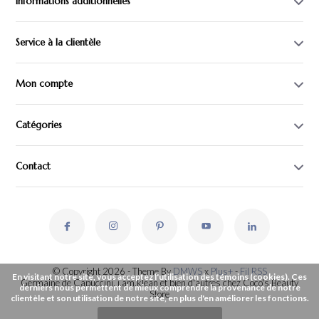
Informations additionnelles
Service à la clientèle
Mon compte
Catégories
Contact
© Copyright 2026 - Theme By
DMWS
x
Plus+
-
Fil RSS
En visitant notre site, vous acceptez l'utilisation des témoins (cookies). Ces
Germaine de Capuccini, i.am.klean et bien d'autres chez Coco's Beauty
derniers nous permettent de mieux comprendre la provenance de notre
Store
clientèle et son utilisation de notre site, en plus d'en améliorer les fonctions.