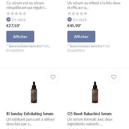
Ce sérum est un sérum
Un sérum au rétinol à la fois doux
rééquilibrant qui régule l...
et efficace q...
En stock
En stock
€27,50*
€45,90*
Afficher
Afficher
* Taxes incluses Sans les
Frais
* Taxes incluses Sans les
Frais
d'expédition
d'expédition
81 Sunday Exfoliating Serum
03 Reset Bakuchiol Serum
Un exfoliant puissant à utiliser
Un sérum formulé avec deux
deux fois par s...
ingrédients naturels ...