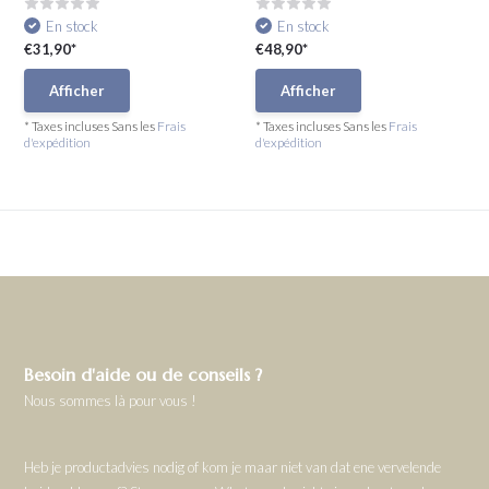
En stock
En stock
€31,90*
€48,90*
Afficher
Afficher
* Taxes incluses Sans les
Frais
* Taxes incluses Sans les
Frais
d'expédition
d'expédition
Besoin d'aide ou de conseils ?
Nous sommes là pour vous !
Heb je productadvies nodig of kom je maar niet van dat ene vervelende