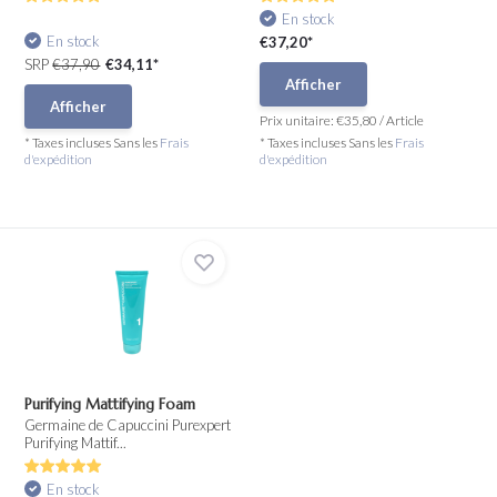
En stock
En stock
€37,20*
SRP
€37,90
€34,11*
Afficher
Afficher
Prix unitaire:
€35,80
/
Article
* Taxes incluses Sans les
Frais
* Taxes incluses Sans les
Frais
d'expédition
d'expédition
Purifying Mattifying Foam
Germaine de Capuccini Purexpert
Purifying Mattif...
En stock