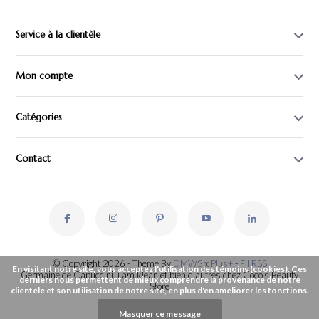
Service à la clientèle
Mon compte
Catégories
Contact
© Copyright 2026 - Theme By
DMWS
x
Plus+
-
Fil RSS
En visitant notre site, vous acceptez l'utilisation des témoins (cookies). Ces
Germaine de Capuccini, i.am.klean et bien d'autres chez Coco's Beauty
derniers nous permettent de mieux comprendre la provenance de notre
Store
clientèle et son utilisation de notre site, en plus d'en améliorer les fonctions.
Masquer ce message