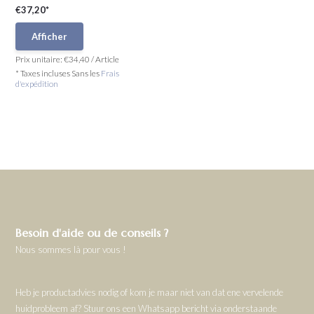
€37,20*
Afficher
Prix unitaire:
€34,40
/
Article
* Taxes incluses Sans les
Frais
d'expédition
Besoin d'aide ou de conseils ?
Nous sommes là pour vous !
Heb je productadvies nodig of kom je maar niet van dat ene vervelende
huidprobleem af? Stuur ons een Whatsapp bericht via onderstaande