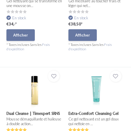
Gel nettoyant qui se transforme en
Gel micellaire au toucher frais et
une mousse on...
léger qui net...
En stock
En stock
€34,-*
€38,50*
Afficher
Afficher
* Taxes incluses Sans les
Frais
* Taxes incluses Sans les
Frais
d'expédition
d'expédition
Dual Cleanse | Timexpert SRNS
Extra-Comfort Cleansing Gel
Mousse démaquillante et huileuse
Ce gel nettoyant est un gel doux
à double action...
qui nettoie en ...