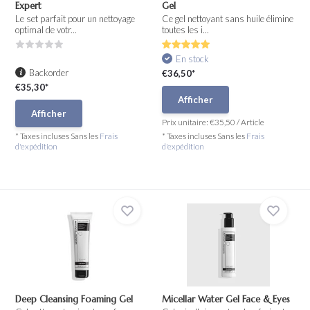
Expert
Gel
Le set parfait pour un nettoyage
Ce gel nettoyant sans huile élimine
optimal de votr...
toutes les i...
En stock
Backorder
€36,50*
€35,30*
Afficher
Afficher
Prix unitaire:
€35,50
/
Article
* Taxes incluses Sans les
Frais
* Taxes incluses Sans les
Frais
d'expédition
d'expédition
Deep Cleansing Foaming Gel
Micellar Water Gel Face & Eyes