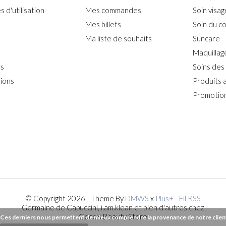
 d'utilisation
Mes commandes
Soin visag
Mes billets
Soin du c
Ma liste de souhaits
Suncare
Maquillag
rs
Soins des
ions
Produits 
Promotion
© Copyright 2026 - Theme By
DMWS
x
Plus+
-
Fil RSS
Germaine de Capuccini, i.am.klean et bien d'autres chez
Coco's Beauty Store
). Ces derniers nous permettent de mieux comprendre la provenance de notre clientèl