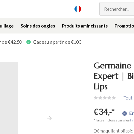
illage
Soins des ongles
Produits amincissants
Promotio
ir de €42.50
Cadeau à partir de €100
Germaine 
Expert | 
Lips
Tout
€34,-
*
En
* Taxes incluses Sans les
Fr
Démaquillant bifasiq