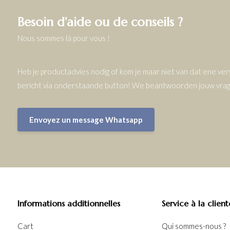
Besoin d'aide ou de conseils ?
Nous sommes là pour vous !
Heb je productadvies nodig of kom je maar niet van dat ene v
bericht via onderstaande button! We beantwoorden jouw vrage
Envoyez un message Whatsapp
Informations additionnelles
Service à la client
Cart
Qui sommes-nous ?