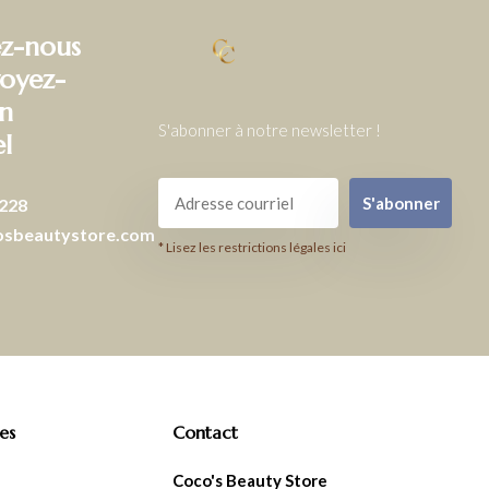
z-nous
oyez-
n
S'abonner à notre newsletter !
el
S'abonner
228
osbeautystore.com
* Lisez les restrictions légales ici
es
Contact
Coco's Beauty Store