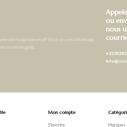
Appele
ou env
nous u
courri
ervelende huidprobleem af? Stuur ons een Whatsapp
n zo snel mogelijk.
+3238283
info@coc
èle
Mon compte
Catégori
S'inscrire
Marques