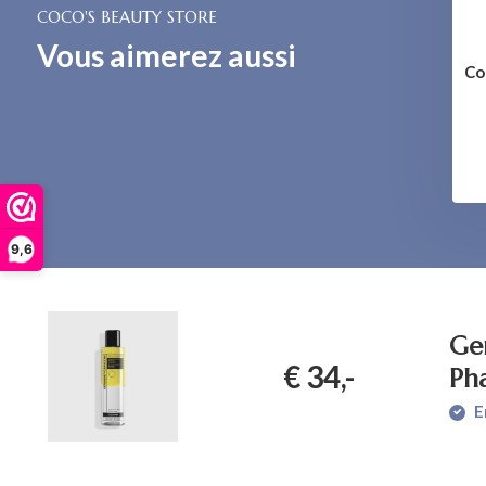
COCO'S BEAUTY STORE
Vous aimerez aussi
Co
9,6
Ge
€ 34,-
Ph
E