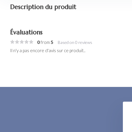
Description du produit
Évaluations
0
5
from
Based on 0 reviews
Il n'y a pas encore d'avis sur ce produit..
oliating Seeds
Renew Night Peeling
€ 18,-
€ 49,-