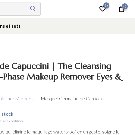
0
0
Se connecter
ns et sets
de Capuccini | The Cleansing
Bi-Phase Makeup Remover Eyes &
 afficher Marques
Marque:
Germaine de Capuccini
 stock
ais d'expédition
ue qui élimine le maquillage waterproof en un geste, soigne le