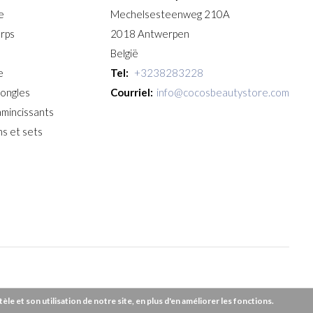
e
Mechelsesteenweg 210A
orps
2018 Antwerpen
België
e
Tel:
+3238283228
 ongles
Courriel:
info@cocosbeautystore.com
amincissants
s et sets
e et son utilisation de notre site, en plus d'en améliorer les fonctions.