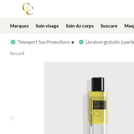
Marques
Soin visage
Soin du corps
Suncare
Maqu
Timexpert Sun Promotions ☀️
Livraison gratuite à part
Accueil