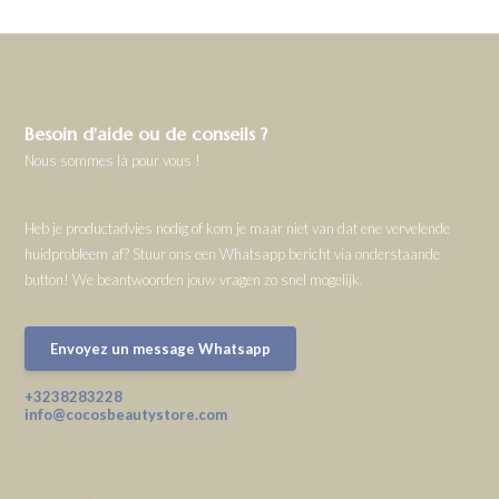
Besoin d'aide ou de conseils ?
Nous sommes là pour vous !
Heb je productadvies nodig of kom je maar niet van dat ene vervelende
huidprobleem af? Stuur ons een Whatsapp bericht via onderstaande
button! We beantwoorden jouw vragen zo snel mogelijk.
Envoyez un message Whatsapp
+3238283228
info@cocosbeautystore.com