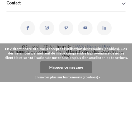
Contact
© Copyright 2026 - Theme By
DMWS
x
Plus+
-
Fil RSS
En visitant notre site, vous acceptez l'utilisation des témoins (cookies). Ces
Germaine de Capuccini, i.am.klean et bien d'autres chez Coco's Beauty
derniers nous permettent de mieux comprendre la provenance de notre
Store
clientèle et son utilisation de notre site, en plus d'en améliorer les fonctions.
Masquer ce message
En savoir plus sur les témoins (cookies) »