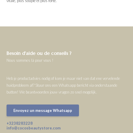
vitale, plus souple et plus forte.
Besoin d'aide ou de conseils ?
Nous sommes là pour vous !
Heb je productadvies nodig of kom je maar niet van dat ene vervelende
huidprobleem af? Stuur ons een Whatsapp bericht via onderstaande
button! We beantwoorden jouw vragen zo snel mogelijk.
Envoyez un message Whatsapp
+3238283228
info@cocosbeautystore.com