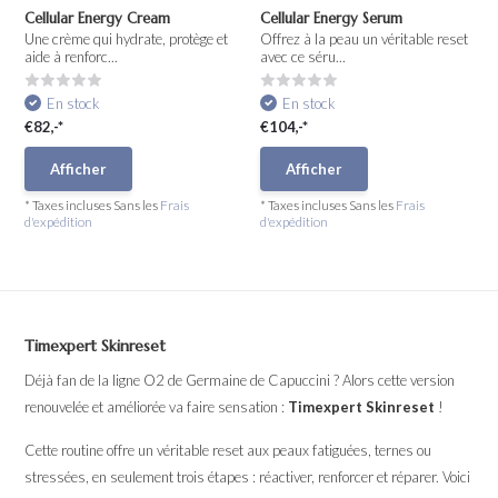
Cellular Energy Cream
Cellular Energy Serum
Une crème qui hydrate, protège et
Offrez à la peau un véritable reset
aide à renforc...
avec ce séru...
En stock
En stock
€82,-*
€104,-*
Afficher
Afficher
* Taxes incluses Sans les
Frais
* Taxes incluses Sans les
Frais
d'expédition
d'expédition
Timexpert Skinreset
Déjà fan de la ligne O2 de Germaine de Capuccini ? Alors cette version
renouvelée et améliorée va faire sensation :
Timexpert Skinreset
!
Cette routine offre un véritable reset aux peaux fatiguées, ternes ou
stressées, en seulement trois étapes : réactiver, renforcer et réparer. Voici