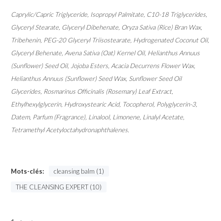
Caprylic/Capric Triglyceride, Isopropyl Palmitate, C10-18 Triglycerides,
Glyceryl Stearate, Glyceryl Dibehenate, Oryza Sativa (Rice) Bran Wax,
Tribehenin, PEG-20 Glyceryl Triisostearate, Hydrogenated Coconut Oil,
Glyceryl Behenate, Avena Sativa (Oat) Kernel Oil, Helianthus Annuus
(Sunflower) Seed Oil, Jojoba Esters, Acacia Decurrens Flower Wax,
Helianthus Annuus (Sunflower) Seed Wax, Sunflower Seed Oil
Glycerides, Rosmarinus Officinalis (Rosemary) Leaf Extract,
Ethylhexylglycerin, Hydroxystearic Acid, Tocopherol, Polyglycerin-3,
Datem, Parfum (Fragrance), Linalool, Limonene, Linalyl Acetate,
Tetramethyl Acetyloctahydronaphthalenes.
Mots-clés:
cleansing balm (1)
THE CLEANSING EXPERT (10)