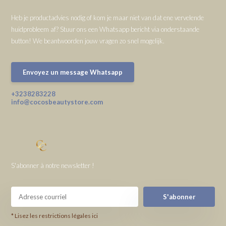
Heb je productadvies nodig of kom je maar niet van dat ene vervelende
huidprobleem af? Stuur ons een Whatsapp bericht via onderstaande
button! We beantwoorden jouw vragen zo snel mogelijk.
Envoyez un message Whatsapp
+3238283228
info@cocosbeautystore.com
S'abonner à notre newsletter !
S'abonner
* Lisez les restrictions légales ici