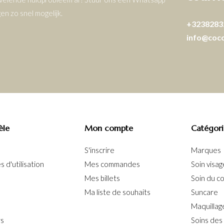
n zo snel mogelijk.
+3238283
info@coc
èle
Mon compte
Catégori
S'inscrire
Marques
 d'utilisation
Mes commandes
Soin visag
Mes billets
Soin du c
Ma liste de souhaits
Suncare
Maquillag
rs
Soins des