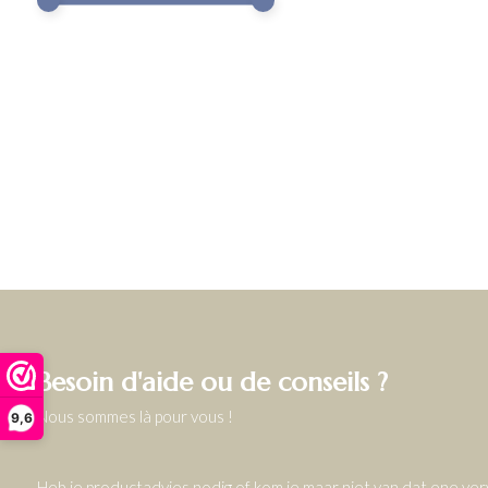
Besoin d'aide ou de conseils ?
Nous sommes là pour vous !
9,6
Heb je productadvies nodig of kom je maar niet van dat ene v