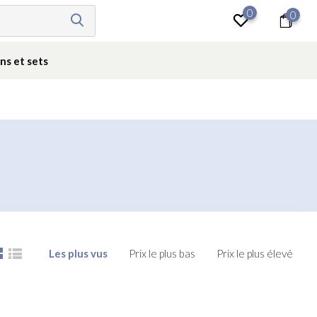
0
0
Se connecter
ns et sets
Les plus vus
Prix le plus bas
Prix le plus élevé