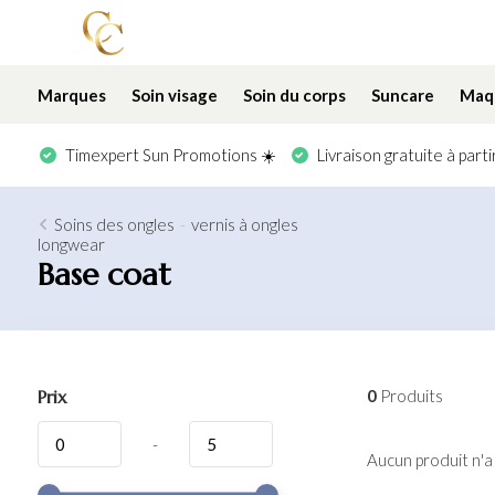
Marques
Soin visage
Soin du corps
Suncare
Maqu
Timexpert Sun Promotions ☀️
Livraison gratuite à part
Soins des ongles
-
vernis à ongles
longwear
Base coat
Prix
0
Produits
-
Aucun produit n'a 