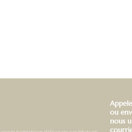
Appele
ou env
nous u
courri
ervelende huidprobleem af? Stuur ons een Whatsapp