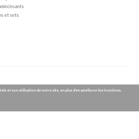
amincissants
s et sets
e et son utilisation de notre site, en plus d'en améliorer les fonctions.