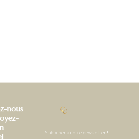
z-nous
oyez-
n
S'abonner à notre newsletter !
el