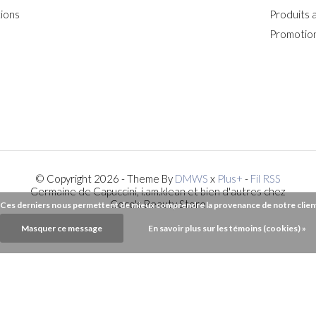
ions
Produits 
Promotion
© Copyright 2026 - Theme By
DMWS
x
Plus+
-
Fil RSS
Germaine de Capuccini, i.am.klean et bien d'autres chez
Coco's Beauty Store
). Ces derniers nous permettent de mieux comprendre la provenance de notre clientèl
Masquer ce message
En savoir plus sur les témoins (cookies) »