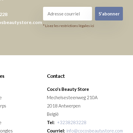
S'abonner
228
osbeautystore.com
* Lisez les restrictions légales ici
es
Contact
Coco's Beauty Store
e
Mechelsesteenweg 210A
orps
2018 Antwerpen
België
e
Tel:
+3238283228
 ongles
Courriel:
info@cocosbeautystore.com