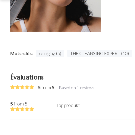
Mots-clés:
reiniging (5)
THE CLEANSING EXPERT (10)
Évaluations
5
5
from
Based on 1 reviews
5
from 5
Top produkt