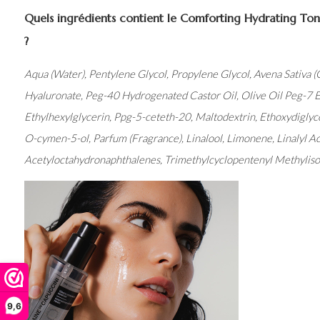
Quels ingrédients contient le Comforting Hydrating To
?
Aqua (Water), Pentylene Glycol, Propylene Glycol, Avena Sativa (
Hyaluronate, Peg-40 Hydrogenated Castor Oil, Olive Oil Peg-7 E
Ethylhexylglycerin, Ppg-5-ceteth-20, Maltodextrin, Ethoxydiglyc
O-cymen-5-ol, Parfum (Fragrance), Linalool, Limonene, Linalyl A
Acetyloctahydronaphthalenes, Trimethylcyclopentenyl Methylis
9,6