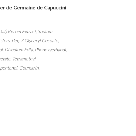
ner de Germaine de Capuccini
Oat) Kernel Extract, Sodium
sters, Peg-7 Glyceryl Cocoate,
ol, Disodium Edta, Phenoxyethanol,
cetate, Tetramethyl
opentenol, Coumarin.