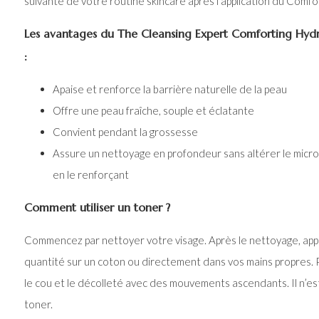
suivante de votre routine skincare après l’application du Comfo
Les avantages du The Cleansing Expert Comforting Hydr
:
Apaise et renforce la barrière naturelle de la peau
Offre une peau fraîche, souple et éclatante
Convient pendant la grossesse
Assure un nettoyage en profondeur sans altérer le micro
en le renforçant
Comment utiliser un toner ?
Commencez par nettoyer votre visage. Après le nettoyage, appl
quantité sur un coton ou directement dans vos mains propres. P
le cou et le décolleté avec des mouvements ascendants. Il n’es
toner.