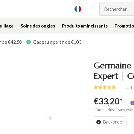
illage
Soins des ongles
Produits amincissants
Promotio
ir de €42.50
Cadeau à partir de €100
Germaine 
Expert | 
Tout
€33,20
*
* Taxes incluses Sans les
Fr
Backorder