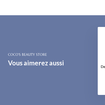
xfoliating Foam
Exfoliating Seeds
€ 44,-
€ 18,-
COCO'S BEAUTY STORE
Vous aimerez aussi
De