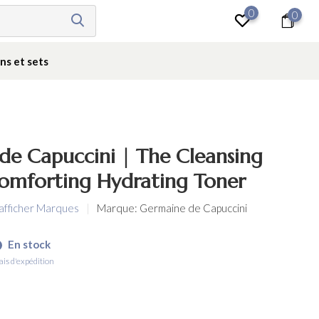
0
0
Se connecter
ns et sets
de Capuccini | The Cleansing
Comforting Hydrating Toner
 afficher Marques
Marque:
Germaine de Capuccini
En stock
ais d'expédition