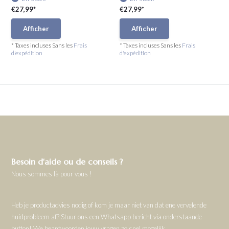
€27,99*
€27,99*
Afficher
Afficher
* Taxes incluses Sans les
Frais
* Taxes incluses Sans les
Frais
d'expédition
d'expédition
Besoin d'aide ou de conseils ?
Nous sommes là pour vous !
Heb je productadvies nodig of kom je maar niet van dat ene vervelende
huidprobleem af? Stuur ons een Whatsapp bericht via onderstaande
button! We beantwoorden jouw vragen zo snel mogelijk.