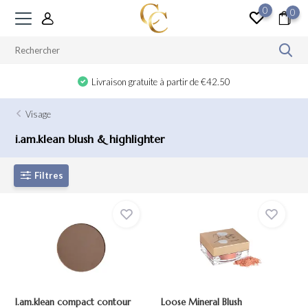
0
0
Livraison gratuite à partir de €42.50
Visage
i.am.klean blush & highlighter
Filtres
I.am.klean compact contour
Loose Mineral Blush