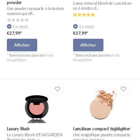
powder
Loose mineral blush de i.am.klean
en 6 teintes d...
Une poudre compacte à la texture
soyeuse qui off...
En stock
En stock
€27,99*
€27,99*
Afficher
Afficher
* Taxes incluses Sans les
Frais
* Taxes incluses Sans les
Frais
d'expédition
d'expédition
Luxury Blush
I.am.klean compact highlighter
Le Luxury Blush d’EVAGARDEN
Une magnifique poudre compacte
illumine les joues a...
que vous pouvez u...