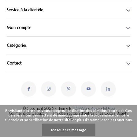
Service à la clientèle
Mon compte
Catégories
Contact
© Copyright 2026 - Theme By
DMWS
x
Plus+
-
Fil RSS
En visitant notre site, vous acceptez l'utilisation des témoins (cookies). Ces
Germaine de Capuccini, i.am.klean et bien d'autres chez Coco's Beauty
derniers nous permettent de mieux comprendre la provenance de notre
Store
clientèle et son utilisation de notre site, en plus d'en améliorer les fonctions.
Masquer ce message