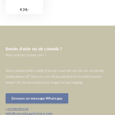
€ 34,-
Besoin d'aide ou de conseils ?
Nous sommes là pour vous !
Heb je productadvies nodig of kom je maar niet van dat ene vervelende
huidprobleem af? Stuur ons een Whatsapp bericht via onderstaande
button! We beantwoorden jouw vragen zo snel mogelijk.
Envoyez un message Whatsapp
+3238283228
info@cocosbeautystore.com