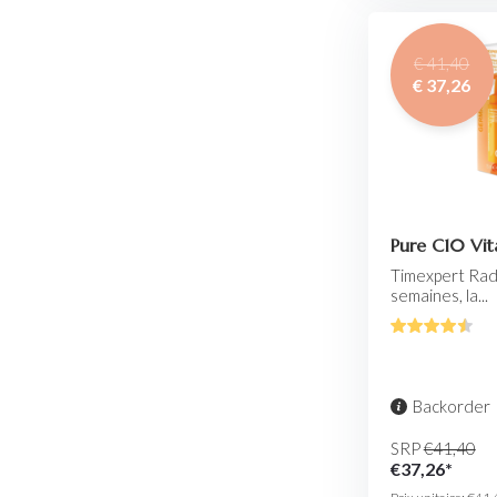
€ 41,40
€ 37,26
Pure C10 Vi
Timexpert Rad
semaines, la...
Backorder
SRP
€41,40
€37,26*