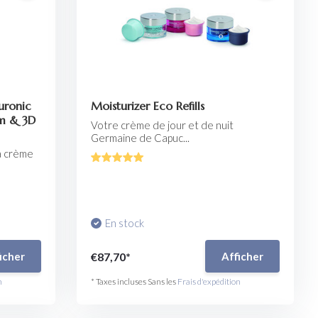
uronic
Moisturizer Eco Refills
am & 3D
Votre crème de jour et de nuit
Germaine de Capuc...
a crème
En stock
€87,70*
icher
Afficher
n
* Taxes incluses Sans les
Frais d'expédition