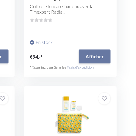
Coffret skincare luxueux avec la
Timexpert Radia...
En stock
€94,-*
r
Afficher
* Taxes incluses Sans les
Frais d'expédition