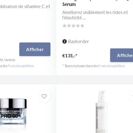
Serum
binaison de vitamine C et
Améliorez visiblement les rides et
l’élasticité ...
Backorder
Afficher
€131,-*
Affiche
20
/
Article
ns les
Frais d'expédition
* Taxes incluses Sans les
Frais d'expédition