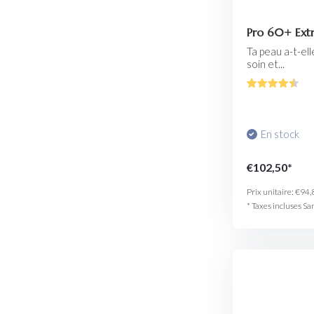
Pro 60+ Ext
Ta peau a-t-ell
soin et...
En stock
€102,50*
Prix unitaire:
€94,
* Taxes incluses Sa