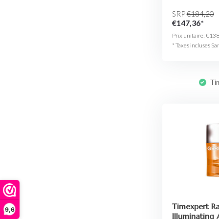
SRP
€184,20
€147,36*
Prix unitaire:
€138
* Taxes incluses Sa
Ti
Timexpert R
9,6
Illuminating