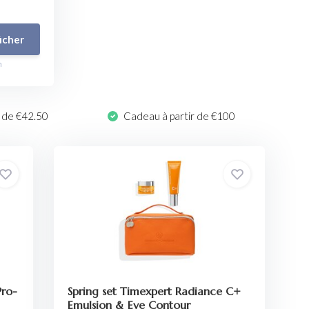
icher
n
r de €42.50
Cadeau à partir de €100
Pro-
Spring set Timexpert Radiance C+
Emulsion & Eye Contour