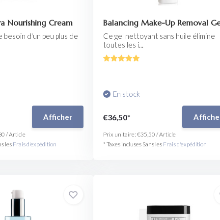
ra Nourishing Cream
Balancing Make-Up Removal Ge
e besoin d'un peu plus de
Ce gel nettoyant sans huile élimine
toutes les i...
En stock
€36,50*
Afficher
Affiche
80
/
Article
Prix unitaire:
€35,50
/
Article
ns les
Frais d'expédition
* Taxes incluses Sans les
Frais d'expédition