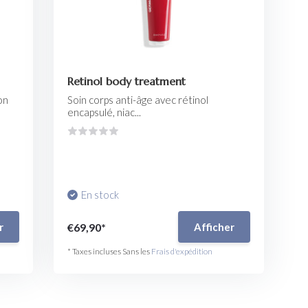
Retinol body treatment
on
Soin corps anti-âge avec rétinol
encapsulé, niac...
En stock
€69,90*
r
Afficher
* Taxes incluses Sans les
Frais d'expédition