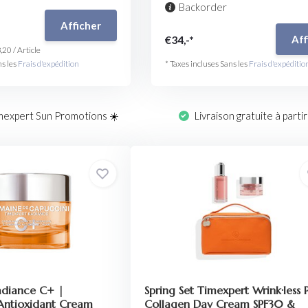
Backorder
Afficher
€34,-*
Aff
,20
/
Article
ns les
Frais d'expédition
* Taxes incluses Sans les
Frais d'expéditio
mexpert Sun Promotions ☀️
Livraison gratuite à parti
adiance C+ |
Spring Set Timexpert Wrink·less 
 Antioxidant Cream
Collagen Day Cream SPF30 &