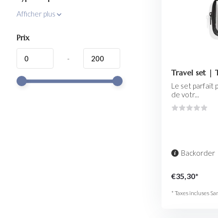
Afficher plus
Prix
-
Travel set |
Le set parfait
de votr...
Backorder
€35,30*
* Taxes incluses Sa