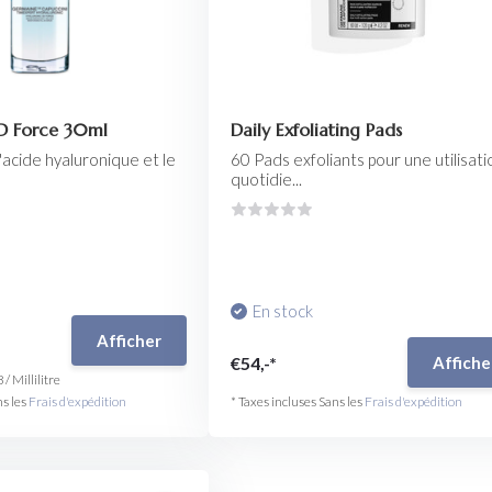
3D Force 30ml
Daily Exfoliating Pads
'acide hyaluronique et le
60 Pads exfoliants pour une utilisati
quotidie...
En stock
Afficher
€54,-*
Affiche
8
/
Millilitre
ns les
Frais d'expédition
* Taxes incluses Sans les
Frais d'expédition