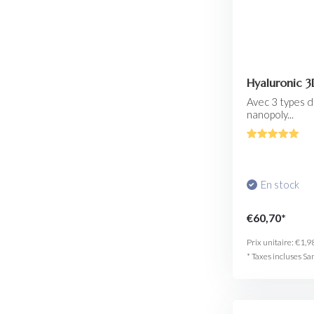
Hyaluronic 
Avec 3 types d
nanopoly...
En stock
€60,70*
Prix unitaire:
€1,9
* Taxes incluses Sa