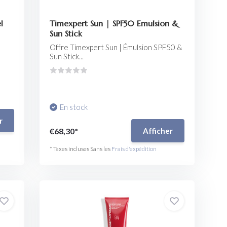
l
Timexpert Sun | SPF50 Emulsion &
Sun Stick
Offre Timexpert Sun | Émulsion SPF50 &
Sun Stick...
En stock
r
€68,30*
Afficher
* Taxes incluses Sans les
Frais d'expédition