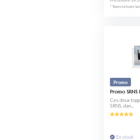
Prix unitaire:
€41,
* Taxes incluses Sa
Promo
Promo SRNS 
Ces deux toppe
SRNS, dan...
En stock