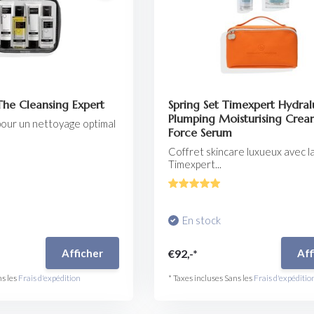
 The Cleansing Expert
Spring Set Timexpert Hydral
Plumping Moisturising Cre
 pour un nettoyage optimal
Force Serum
Coffret skincare luxueux avec l
Timexpert...
En stock
€92,-*
Afficher
Aff
ns les
Frais d'expédition
* Taxes incluses Sans les
Frais d'expéditio