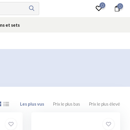
0
0
Se connecter
ns et sets
Les plus vus
Prix le plus bas
Prix le plus élevé