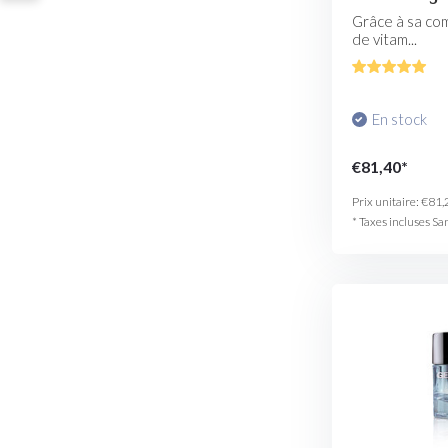
Grâce à sa com
de vitam...
En stock
€81,40*
Prix unitaire:
€81,
* Taxes incluses Sa