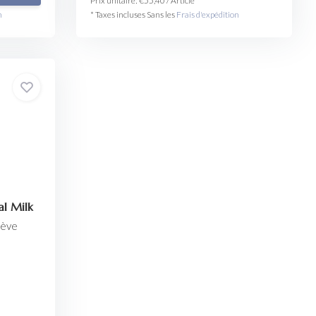
Prix unitaire:
€55,40
/
Article
n
* Taxes incluses Sans les
Frais d'expédition
l Milk
lève