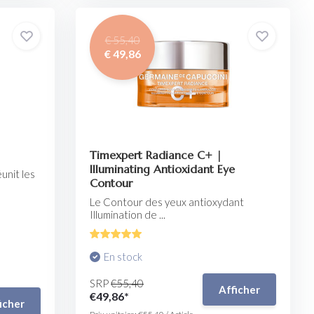
€ 55,40
€ 49,86
Timexpert Radiance C+ |
Illuminating Antioxidant Eye
unit les
Contour
Le Contour des yeux antioxydant
Illumination de ...
En stock
SRP
€55,40
Afficher
€49,86*
icher