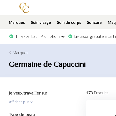
Marques
Soin visage
Soin du corps
Suncare
Maqu
Timexpert Sun Promotions ☀️
Livraison gratuite à part
Marques
Germaine de Capuccini
Je veux travailler sur
173
Produits
Afficher plus
Type de peau