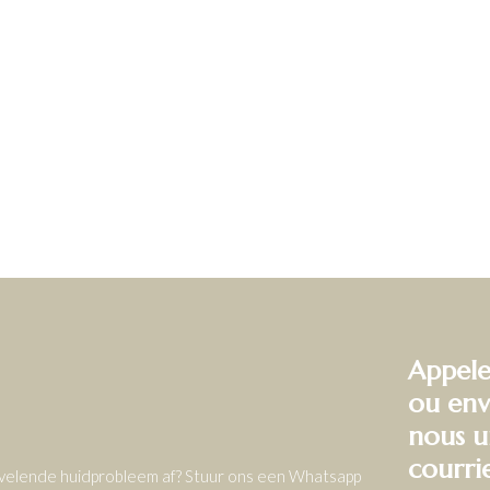
Appele
ou env
nous u
courri
ervelende huidprobleem af? Stuur ons een Whatsapp