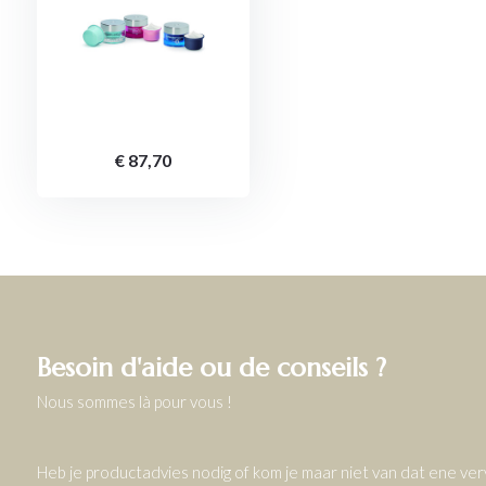
€ 87,70
Besoin d'aide ou de conseils ?
Nous sommes là pour vous !
Heb je productadvies nodig of kom je maar niet van dat ene v