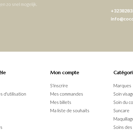
n zo snel mogelijk.
+3238283
info@coc
èle
Mon compte
Catégori
S'inscrire
Marques
 d'utilisation
Mes commandes
Soin visag
Mes billets
Soin du c
Ma liste de souhaits
Suncare
Maquillag
rs
Soins des