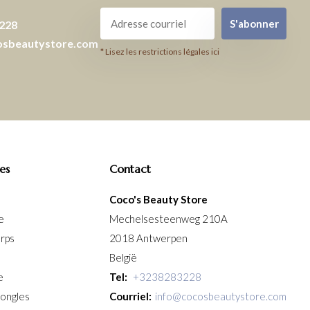
S'abonner
228
osbeautystore.com
* Lisez les restrictions légales ici
es
Contact
Coco's Beauty Store
e
Mechelsesteenweg 210A
orps
2018 Antwerpen
België
e
Tel:
+3238283228
 ongles
Courriel:
info@cocosbeautystore.com