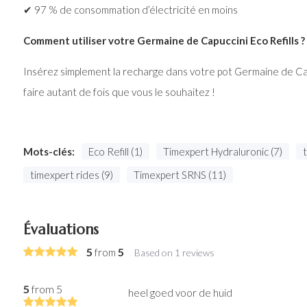
✔ 97 % de consommation d’électricité en moins
Comment utiliser votre Germaine de Capuccini Eco Refills ?
Insérez simplement la recharge dans votre pot Germaine de Cap
faire autant de fois que vous le souhaitez !
Mots-clés:
Eco Refill (1)
Timexpert Hydraluronic (7)
timexpert rides (9)
Timexpert SRNS (11)
Évaluations
5
5
from
Based on 1 reviews
5
from 5
heel goed voor de huid