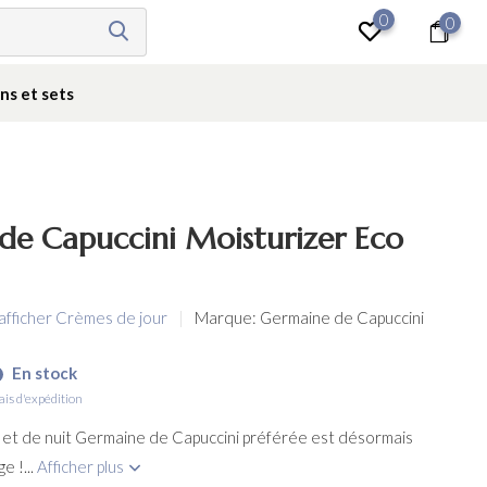
0
0
Se connecter
ns et sets
de Capuccini Moisturizer Eco
afficher Crèmes de jour
Marque:
Germaine de Capuccini
En stock
ais d'expédition
 et de nuit Germaine de Capuccini préférée est désormais
e !...
Afficher plus