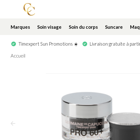
Marques
Soin visage
Soin du corps
Suncare
Maqu
Timexpert Sun Promotions ☀️
Livraison gratuite à part
Accueil