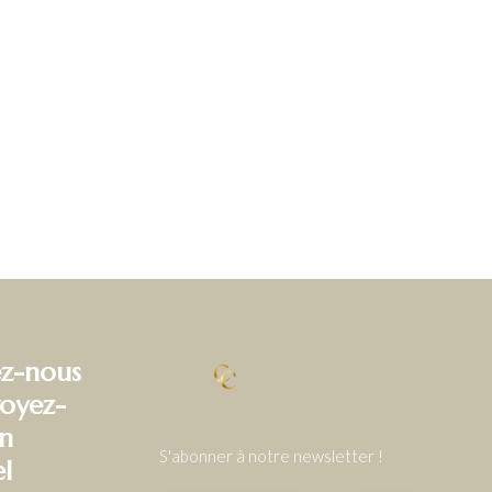
z-nous
oyez-
n
S'abonner à notre newsletter !
el