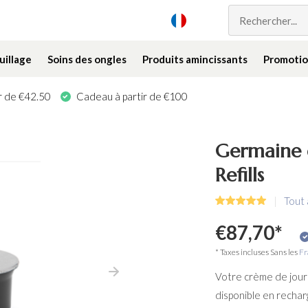
illage
Soins des ongles
Produits amincissants
Promotio
ir de €42.50
Cadeau à partir de €100
Germaine 
Refills
Tout 
€87,70
*
* Taxes incluses Sans les
Fr
Votre crème de jour
disponible en recharg