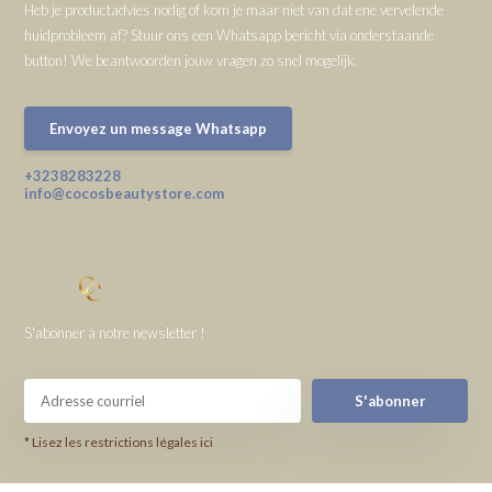
Heb je productadvies nodig of kom je maar niet van dat ene vervelende
huidprobleem af? Stuur ons een Whatsapp bericht via onderstaande
button! We beantwoorden jouw vragen zo snel mogelijk.
Envoyez un message Whatsapp
+3238283228
info@cocosbeautystore.com
S'abonner à notre newsletter !
S'abonner
* Lisez les restrictions légales ici