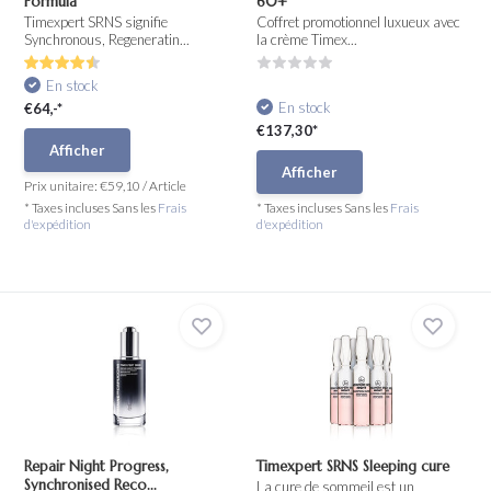
Formula
60+
Timexpert SRNS signifie
Coffret promotionnel luxueux avec
Synchronous, Regeneratin...
la crème Timex...
En stock
En stock
€64,-*
€137,30*
Afficher
Afficher
Prix unitaire:
€59,10
/
Article
* Taxes incluses Sans les
Frais
* Taxes incluses Sans les
Frais
d'expédition
d'expédition
Repair Night Progress,
Timexpert SRNS Sleeping cure
Synchronised Reco...
La cure de sommeil est un