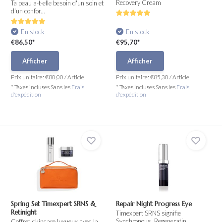
Recovery Cream
Ta peau a-t-elle besoin d'un soin et
d'un confor...
En stock
En stock
€86,50*
€95,70*
Afficher
Afficher
Prix unitaire:
€80,00
/
Article
Prix unitaire:
€85,30
/
Article
* Taxes incluses Sans les
Frais
* Taxes incluses Sans les
Frais
d'expédition
d'expédition
Spring Set Timexpert SRNS &
Repair Night Progress Eye
Retinight
Timexpert SRNS signifie
Synchronous, Regeneratin...
Coffret skincare luxueux avec la