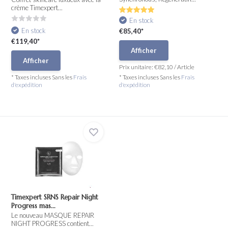
crème Timexpert...
En stock
En stock
€85,40*
€119,40*
Afficher
Afficher
Prix unitaire:
€82,10
/
Article
* Taxes incluses Sans les
Frais
* Taxes incluses Sans les
Frais
d'expédition
d'expédition
Timexpert SRNS Repair Night
Progress mas...
Le nouveau MASQUE REPAIR
NIGHT PROGRESS contient...