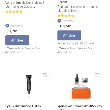
Cream
Votre crème de jour et de nuit
Germaine de Capuc...
Ta peau a-t-elle besoin d'un peu
plus de soin et...
En stock
En stock
€102,50*
€87,70*
Afficher
Afficher
Prix unitaire:
€94,80
/
Article
* Taxes incluses Sans les
Frais
* Taxes incluses Sans les
Frais
d'expédition
d'expédition
Eyes - Illuminating Detox
Spring Set Timexpert SRNS Pro