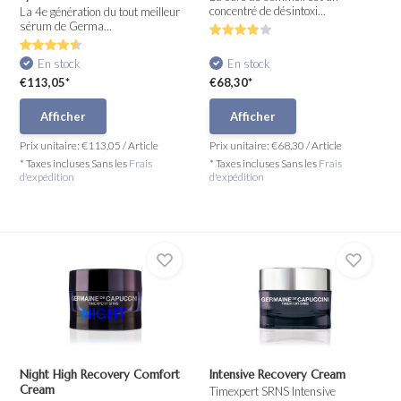
concentré de désintoxi...
La 4e génération du tout meilleur
sérum de Germa...
En stock
En stock
€113,05*
€68,30*
Afficher
Afficher
Prix unitaire:
€113,05
/
Article
Prix unitaire:
€68,30
/
Article
* Taxes incluses Sans les
Frais
* Taxes incluses Sans les
Frais
d'expédition
d'expédition
Night High Recovery Comfort
Intensive Recovery Cream
Cream
Timexpert SRNS Intensive