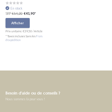
En stock
SRP
€54,20
€41,90*
Afficher
Prix unitaire:
€39,50
/
Article
* Taxes incluses Sans les
Frais
d'expédition
Besoin d'aide ou de conseils ?
Nous sommes là pour vous !