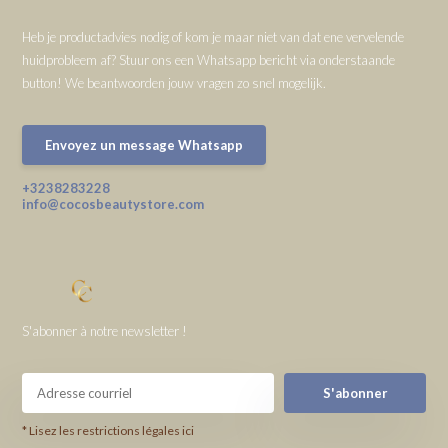
Heb je productadvies nodig of kom je maar niet van dat ene vervelende
huidprobleem af? Stuur ons een Whatsapp bericht via onderstaande
button! We beantwoorden jouw vragen zo snel mogelijk.
Envoyez un message Whatsapp
+3238283228
info@cocosbeautystore.com
S'abonner à notre newsletter !
S'abonner
* Lisez les restrictions légales ici