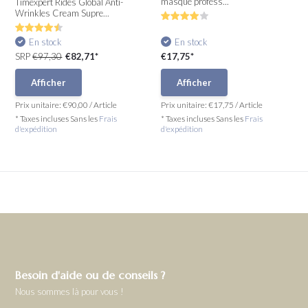
masque profess...
Timexpert Rides Global Anti-
Wrinkles Cream Supre...
En stock
En stock
SRP
€97,30
€82,71*
€17,75*
Afficher
Afficher
Prix unitaire:
€90,00
/
Article
Prix unitaire:
€17,75
/
Article
* Taxes incluses Sans les
Frais
* Taxes incluses Sans les
Frais
d'expédition
d'expédition
Besoin d'aide ou de conseils ?
Nous sommes là pour vous !