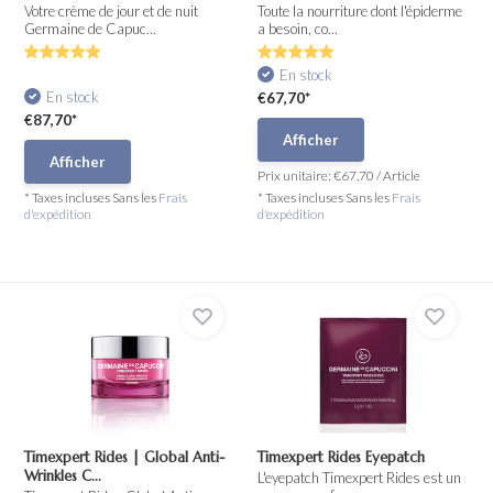
Votre crème de jour et de nuit
Toute la nourriture dont l'épiderme
Germaine de Capuc...
a besoin, co...
En stock
En stock
€67,70*
€87,70*
Afficher
Afficher
Prix unitaire:
€67,70
/
Article
* Taxes incluses Sans les
Frais
* Taxes incluses Sans les
Frais
d'expédition
d'expédition
Timexpert Rides | Global Anti-
Timexpert Rides Eyepatch
Wrinkles C...
L'eyepatch Timexpert Rides est un