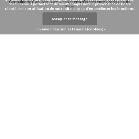
Germaine de Capuccini, i.am.klean et bien d'autres chez Coco's Beauty
derniers nous permettent de mieux comprendre la provenance de notre
Store
clientèle et son utilisation de notre site, en plus d'en améliorer les fonctions.
Masquer ce message
En savoir plus sur les témoins (cookies) »