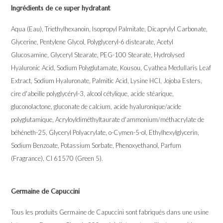
Ingrédients de ce super hydratant
Aqua (Eau), Triethylhexanoin, Isopropyl Palmitate, Dicaprylyl Carbonate,
Glycerine, Pentylene Glycol, Polyglyceryl-6 distearate, Acetyl
Glucosamine, Glyceryl Stearate, PEG-100 Stearate, Hydrolysed
Hyaluronic Acid, Sodium Polyglutamate, Kousou, Cyathea Medullaris Leaf
Extract, Sodium Hyaluronate, Palmitic Acid, Lysine HCl, Jojoba Esters,
cire d'abeille polyglycéryl-3, alcool cétylique, acide stéarique,
gluconolactone, gluconate de calcium, acide hyaluronique/acide
polyglutamique, Acryloyldiméthyltaurate d'ammonium/méthacrylate de
béhéneth-25, Glyceryl Polyacrylate, o-Cymen-5-ol, Ethylhexylglycerin,
Sodium Benzoate, Potassium Sorbate, Phenoxyethanol, Parfum
(Fragrance), CI 61570 (Green 5).
Germaine de Capuccini
Tous les produits Germaine de Capuccini sont fabriqués dans une usine