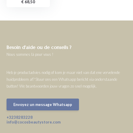
€ 68,50
Besoin d'aide ou de conseils ?
Nous sommes là pour vous !
Heb je productadvies nodig of kom je maar niet van dat ene vervelende
huidprobleem af? Stuur ons een Whatsapp bericht via onderstaande
button! We beantwoorden jouw vragen zo snel mogelijk.
Envoyez un message Whatsapp
+3238283228
info@cocosbeautystore.com