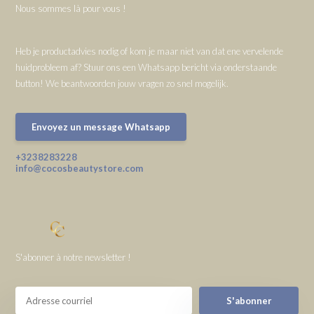
Nous sommes là pour vous !
Heb je productadvies nodig of kom je maar niet van dat ene vervelende
huidprobleem af? Stuur ons een Whatsapp bericht via onderstaande
button! We beantwoorden jouw vragen zo snel mogelijk.
Envoyez un message Whatsapp
+3238283228
info@cocosbeautystore.com
S'abonner à notre newsletter !
S'abonner