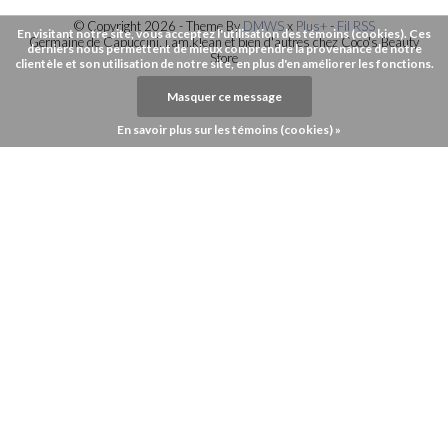
© Copyright 2026 - Theme By
DMWS
x
Plus+
-
Fil RSS
En visitant notre site, vous acceptez l'utilisation des témoins (cookies). Ces
Germaine de Capuccini, i.am.klean et bien d'autres chez Coco's Beauty
derniers nous permettent de mieux comprendre la provenance de notre
Store
clientèle et son utilisation de notre site, en plus d'en améliorer les fonctions.
Masquer ce message
En savoir plus sur les témoins (cookies) »