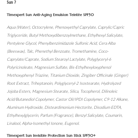
Sun ?
Timexpert Sun Anti-Aging Emulsion Teintée SPF50
Aqua (Water), Octocrylene, Phenoxyethyl Caprylate, Caprylic/Capric
Triglyceride, Butyl Methoxydibenzoylmethane, Ethylhexyl Salicylate,
Pentylene Glycol, Phenylbenzimidazole Sulfonic Acid, Cera Alba
(Beeswax), Talc, Phenethyl Benzoate, Tromethamine, Coco-
Caprylate/Caprate, Sodium Stearoyl Lactylate, Polyglyceryl-6
Polyricinoleate, Magnesium Sulfate, Bis-Ethylhexyloxyphenol
Methoxyphenyl Triazine, Titanium Dioxide, Zingiber Officinale (Ginger)
Root Extract, Triheptanoin, Polyglyceryl-2 Isostearate, Hydrolyzed
Jojoba Esters, Magnesium Stearate, Silica, Tocopherol, Dilinoleic
Acid/Butanediol Copolymer, Castor Oil/IPDI Copolymer, C9-12 Alkane,
Aluminum Hydroxide, Disteardimonium Hectorite, Disodium EDTA,
Ethylhexylglycerin, Parfum (Fragrance), Benzyl Salicylate, Coumarin,
Linalool, Alpha-Isomethyl Ionone, Eugenol.
Timexpert Sun Invisible Protection Sun Stick SPF50+