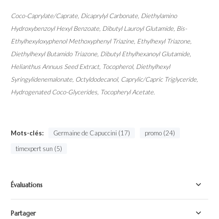
Coco-Caprylate/Caprate, Dicaprylyl Carbonate, Diethylamino
Hydroxybenzoyl Hexyl Benzoate, Dibutyl Lauroyl Glutamide, Bis-
Ethylhexyloxyphenol Methoxyphenyl Triazine, Ethylhexyl Triazone,
Diethylhexyl Butamido Triazone, Dibutyl Ethylhexanoyl Glutamide,
Helianthus Annuus Seed Extract, Tocopherol, Diethylhexyl
Syringylidenemalonate, Octyldodecanol, Caprylic/Capric Triglyceride,
Hydrogenated Coco-Glycerides, Tocopheryl Acetate.
Mots-clés:
Germaine de Capuccini (17)
promo (24)
timexpert sun (5)
Évaluations
Partager