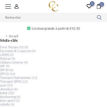
0
0
Livraison gratuite à partir de €42.50
Accueil
Mots-clés
Excel Therapy O2
(2)
Germaine de Capuccini
(4)
Lift(IN)
(5)
Naturae
(4)
Options Universe
(4)
SPF
(9)
SPF30
(6)
SPF50
(16)
Timexpert Hydraluronic
(15)
Timexpert SRNS
(12)
acne
(13)
afslanken
(6)
babor
(20)
bioslimming
(6)
brow pencil
(2)
cellulite
(4)