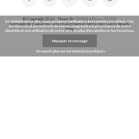
© Copyright 2026 - Theme By
DMWS
x
Plus+
-
Fil RSS
En visitant notre site, vous acceptez l'utilisation des témoins (cookies). Ces
Germaine de Capuccini, i.am.klean et bien d'autres chez Coco's Beauty
derniers nous permettent de mieux comprendre la provenance de notre
Store
clientèle et son utilisation de notre site, en plus d'en améliorer les fonctions.
Masquer ce message
En savoir plus sur les témoins (cookies) »