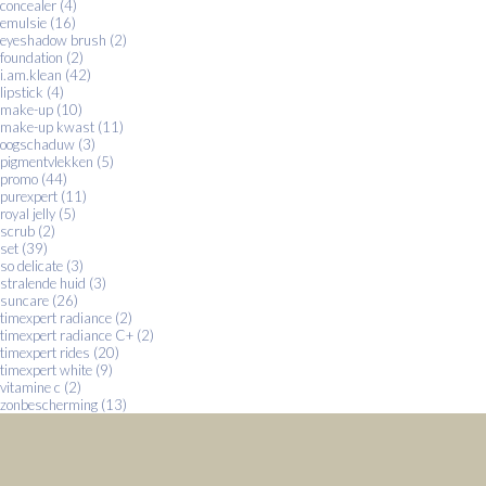
concealer
(4)
emulsie
(16)
eyeshadow brush
(2)
foundation
(2)
i.am.klean
(42)
lipstick
(4)
make-up
(10)
make-up kwast
(11)
oogschaduw
(3)
pigmentvlekken
(5)
promo
(44)
purexpert
(11)
royal jelly
(5)
scrub
(2)
set
(39)
so delicate
(3)
stralende huid
(3)
suncare
(26)
timexpert radiance
(2)
timexpert radiance C+
(2)
timexpert rides
(20)
timexpert white
(9)
vitamine c
(2)
zonbescherming
(13)