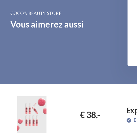
COCO'S BEAUTY STORE
Vous aimerez aussi
ab Pigment Therapy
set
€ 192,-
Ex
€ 38,-
E