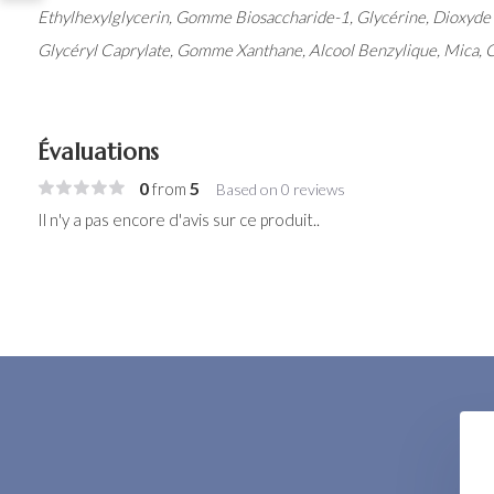
Ethylhexylglycerin, Gomme Biosaccharide-1, Glycérine, Dioxyde d
Glycéryl Caprylate, Gomme Xanthane, Alcool Benzylique, Mica, 
Évaluations
0
5
from
Based on 0 reviews
Il n'y a pas encore d'avis sur ce produit..
Retinight Serum
€ 88,-