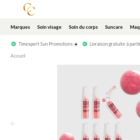
Marques
Soin visage
Soin du corps
Suncare
Maqu
Timexpert Sun Promotions ☀️
Livraison gratuite à part
Accueil