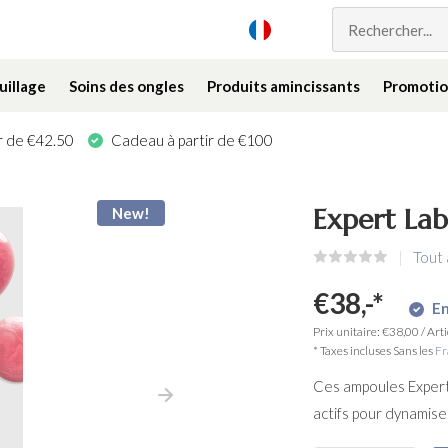
illage
Soins des ongles
Produits amincissants
Promotio
ir de €42.50
Cadeau à partir de €100
Expert La
New!
Tout 
€38,-
*
En
Prix unitaire:
€38,00
/
Arti
* Taxes incluses Sans les
Fr
Ces ampoules Expert
actifs pour dynamiser 