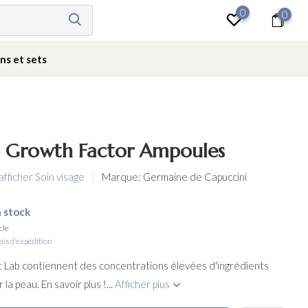
0
0
Se connecter
ns et sets
b Growth Factor Ampoules
afficher Soin visage
Marque:
Germaine de Capuccini
 stock
cle
ais d'expédition
 Lab contiennent des concentrations élevées d'ingrédients
la peau. En savoir plus !...
Afficher plus