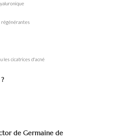
 hyaluronique
és régénérantes
 les cicatrices d'acné
 ?
actor de Germaine de