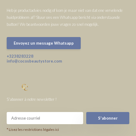
Heb je productadvies nodig of kom je maar niet van dat ene vervelende
huidprobleem af? Stuur ons een Whatsapp bericht via onderstaande
button! We beantwoorden jouw vragen zo snel mogelijk.
Envoyez un message Whatsapp
+3238283228
info@cocosbeautystore.com
S'abonner à notre newsletter !
S'abonner
* Lisez les restrictions légales ici