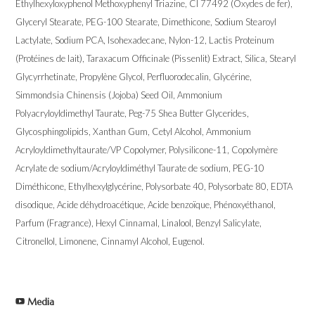
Ethylhexyloxyphenol Methoxyphenyl Triazine, CI 77492 (Oxydes de fer),
Glyceryl Stearate, PEG-100 Stearate, Dimethicone, Sodium Stearoyl
Lactylate, Sodium PCA, Isohexadecane, Nylon-12, Lactis Proteinum
(Protéines de lait), Taraxacum Officinale (Pissenlit) Extract, Silica, Stearyl
Glycyrrhetinate, Propylène Glycol, Perfluorodecalin, Glycérine,
Simmondsia Chinensis (Jojoba) Seed Oil, Ammonium
Polyacryloyldimethyl Taurate, Peg-75 Shea Butter Glycerides,
Glycosphingolipids, Xanthan Gum, Cetyl Alcohol, Ammonium
Acryloyldimethyltaurate/VP Copolymer, Polysilicone-11, Copolymère
Acrylate de sodium/Acryloyldiméthyl Taurate de sodium, PEG-10
Diméthicone, Ethylhexylglycérine, Polysorbate 40, Polysorbate 80, EDTA
disodique, Acide déhydroacétique, Acide benzoïque, Phénoxyéthanol,
Parfum (Fragrance), Hexyl Cinnamal, Linalool, Benzyl Salicylate,
Citronellol, Limonene, Cinnamyl Alcohol, Eugenol.
Media