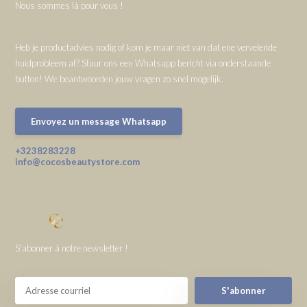
Nous sommes là pour vous !
Heb je productadvies nodig of kom je maar niet van dat ene vervelende
huidprobleem af? Stuur ons een Whatsapp bericht via onderstaande
button! We beantwoorden jouw vragen zo snel mogelijk.
Envoyez un message Whatsapp
+3238283228
info@cocosbeautystore.com
S'abonner à notre newsletter !
S'abonner