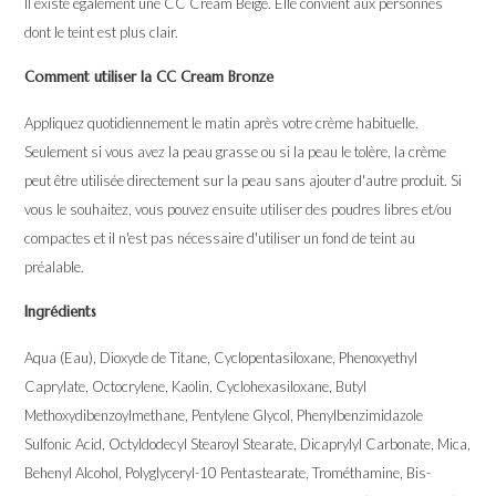
Il existe également une CC Cream Beige. Elle convient aux personnes
dont le teint est plus clair.
Comment utiliser la CC Cream Bronze
Appliquez quotidiennement le matin après votre crème habituelle.
Seulement si vous avez la peau grasse ou si la peau le tolère, la crème
peut être utilisée directement sur la peau sans ajouter d'autre produit. Si
vous le souhaitez, vous pouvez ensuite utiliser des poudres libres et/ou
compactes et il n'est pas nécessaire d'utiliser un fond de teint au
préalable.
Ingrédients
Aqua (Eau), Dioxyde de Titane, Cyclopentasiloxane, Phenoxyethyl
Caprylate, Octocrylene, Kaolin, Cyclohexasiloxane, Butyl
Methoxydibenzoylmethane, Pentylene Glycol, Phenylbenzimidazole
Sulfonic Acid, Octyldodecyl Stearoyl Stearate, Dicaprylyl Carbonate, Mica,
Behenyl Alcohol, Polyglyceryl-10 Pentastearate, Trométhamine, Bis-