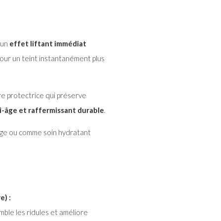
 un
effet liftant immédiat
pour un teint instantanément plus
e protectrice qui préserve
i-âge et raffermissant durable
.
llage ou comme soin hydratant
e) :
ble les ridules et améliore