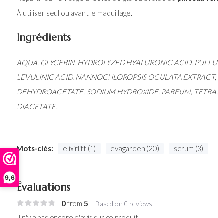
À utiliser seul ou avant le maquillage.
Ingrédients
AQUA, GLYCERIN, HYDROLYZED HYALURONIC ACID, PULL
LEVULINIC ACID, NANNOCHLOROPSIS OCULATA EXTRACT,
DEHYDROACETATE, SODIUM HYDROXIDE, PARFUM, TETR
DIACETATE.
Mots-clés:
elixirlift (1)
evagarden (20)
serum (3)
9,6
Évaluations
0
5
from
Based on 0 reviews
Il n'y a pas encore d'avis sur ce produit..