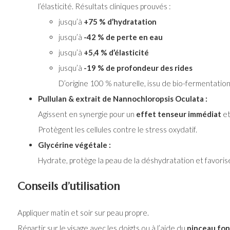
l’élasticité. Résultats cliniques prouvés :
jusqu’à
+75 % d’hydratation
jusqu’à
-42 % de perte en eau
jusqu’à
+5,4 % d’élasticité
jusqu’à
-19 % de profondeur des rides
D’origine 100 % naturelle, issu de bio-fermentatio
Pullulan & extrait de Nannochloropsis Oculata :
Agissent en synergie pour un
effet tenseur immédiat
et
Protègent les cellules contre le stress oxydatif.
Glycérine végétale :
Hydrate, protège la peau de la déshydratation et favorise
Conseils d’utilisation
Appliquer matin et soir sur peau propre.
Répartir sur le visage avec les doigts ou à l’aide du
pinceau fo