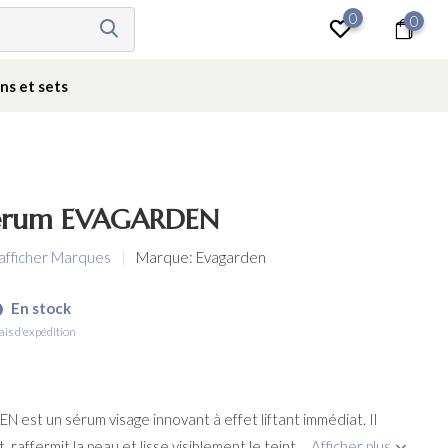
0
0
Se connecter
ns et sets
t serum EVAGARDEN
 afficher Marques
Marque:
Evagarden
En stock
ais d'expédition
N est un sérum visage innovant à effet liftant immédiat. Il
raffermit la peau et lisse visiblement le teint....
Afficher plus