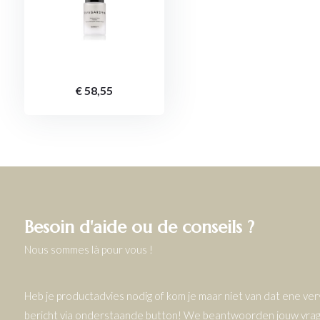
€ 58,55
Besoin d'aide ou de conseils ?
Nous sommes là pour vous !
Heb je productadvies nodig of kom je maar niet van dat ene v
bericht via onderstaande button! We beantwoorden jouw vrage