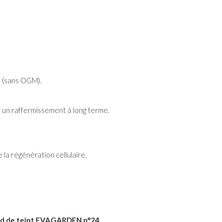
n (sans OGM).
 un raffermissement à long terme.
 la régénération cellulaire.
nd de teint EVAGARDEN n°24
.