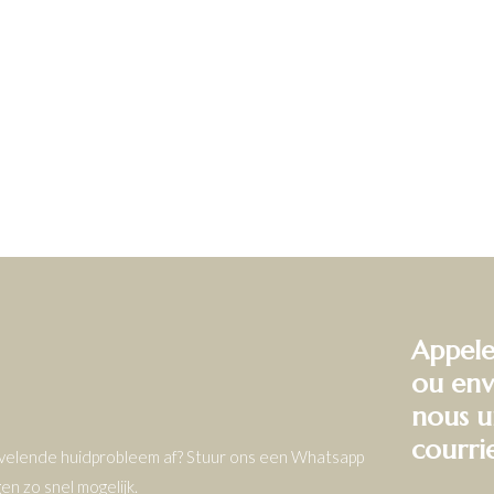
Appele
ou env
nous u
courri
ervelende huidprobleem af? Stuur ons een Whatsapp
n zo snel mogelijk.