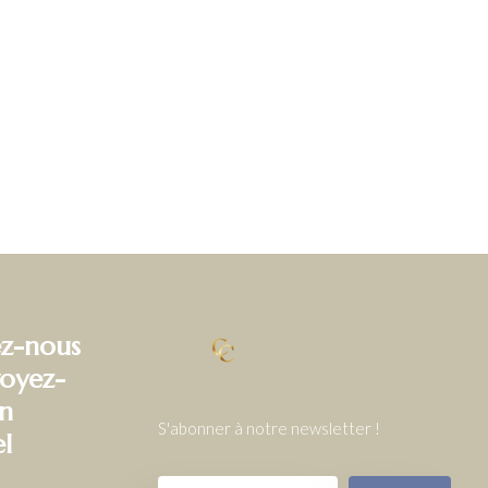
z-nous
oyez-
n
S'abonner à notre newsletter !
el