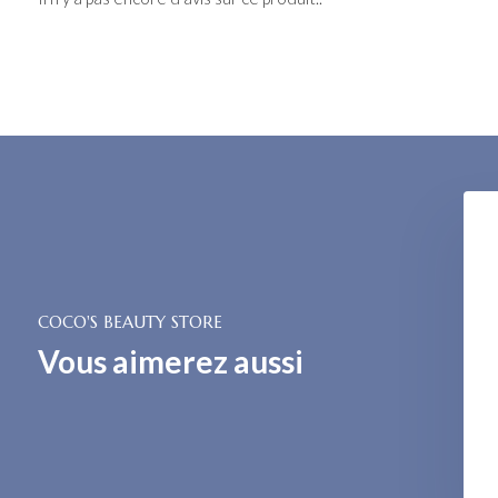
COCO'S BEAUTY STORE
Vous aimerez aussi
Collagen Serum
Pro-Collagen Day Cream
€ 114,-
€ 84,-