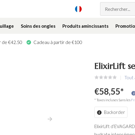
illage
Soins des ongles
Produits amincissants
Promotio
ir de €42.50
Cadeau à partir de €100
ElixirLif
Tout
€58,55
*
* Taxes incluses Sans les
Fr
Backorder
ElixirLift d’EVAGARDE
hydrate intensément, 