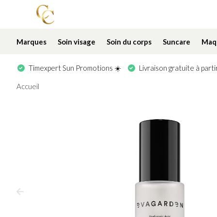
Marques
Soin visage
Soin du corps
Suncare
Maqu
Timexpert Sun Promotions ☀️
Livraison gratuite à part
Accueil