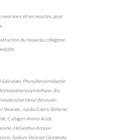
s neurones et les muscles, pour
s.
nstruction du nouveau collagène.
sticité.
 Salicylate, Phenylbenzimidazole
 Methoxydibenzoylmethane, Bis-
roxybenzoyl Hexyl Benzoate,
 Stearate, Jojoba Esters, Behenyl
ide, Collagen Amino Acids,
osine, Helianthus Annuus
ycerin, Sodium Stearoyl Glutamate,