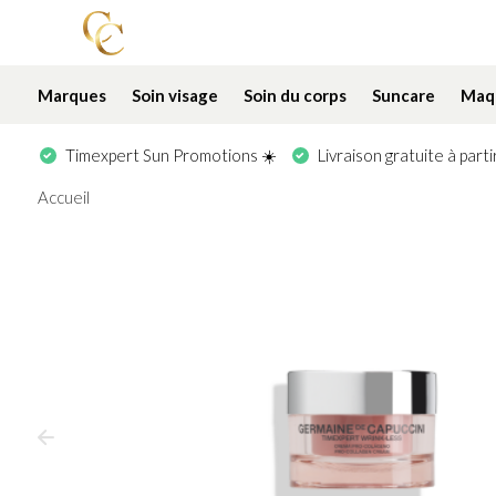
Marques
Soin visage
Soin du corps
Suncare
Maqu
Timexpert Sun Promotions ☀️
Livraison gratuite à part
Accueil