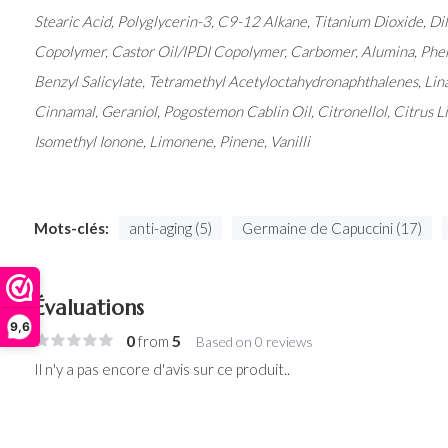
Stearic Acid, Polyglycerin-3, C9-12 Alkane, Titanium Dioxide, Di
Copolymer, Castor Oil/IPDI Copolymer, Carbomer, Alumina, Phen
Benzyl Salicylate, Tetramethyl Acetyloctahydronaphthalenes, Linal
Cinnamal, Geraniol, Pogostemon Cablin Oil, Citronellol, Citrus L
Isomethyl Ionone, Limonene, Pinene, Vanilli
Mots-clés:
anti-aging (5)
Germaine de Capuccini (17)
Évaluations
9,6
0
5
from
Based on 0 reviews
Il n'y a pas encore d'avis sur ce produit..