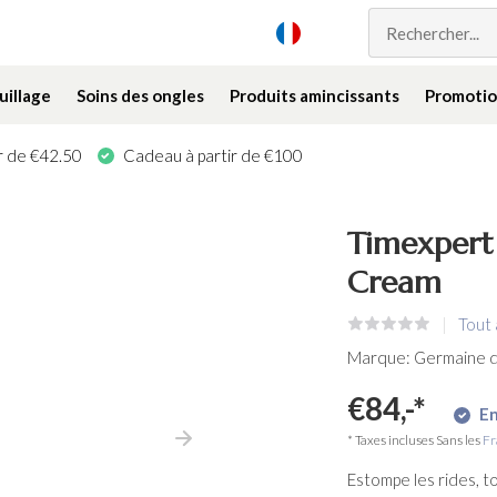
illage
Soins des ongles
Produits amincissants
Promotio
ir de €42.50
Cadeau à partir de €100
Timexpert 
Cream
Tout 
Marque:
Germaine d
€84,-
*
En
* Taxes incluses Sans les
Fr
Estompe les rides, to