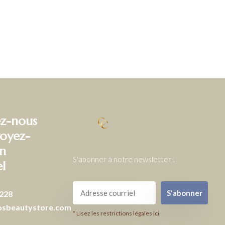
z-nous
oyez-
n
S'abonner à notre newsletter !
el
S'abonner
228
osbeautystore.com
* Lisez les restrictions légales ici