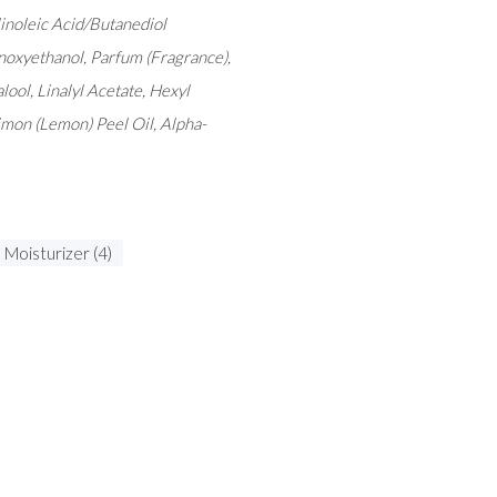
linoleic Acid/Butanediol
oxyethanol, Parfum (Fragrance),
ool, Linalyl Acetate, Hexyl
imon (Lemon) Peel Oil, Alpha-
Moisturizer (4)