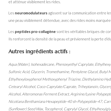
et atténue visiblement les rides.
Les
neuromodulateurs
agissent sur la communication entre le
une peau visiblement détendue, avec des rides moins marquée
Les
peptides pro-collagène
sont les véritables briques de co
Ils renforcent la densité de la peau et préviennent la perte d’éla
Autres ingrédients actifs :
Aqua (Water), Isohexadecane, Phenoxyethyl Caprylate, Ethylhexyl
Sulfonic Acid, Glycerin, Tromethamine, Pentylene Glycol, Butyl
Ethylhexyloxyphenol Methoxyphenyl Triazine, Diethylamino Hyd
Cetearyl Alcohol, Coco-Caprylate/Caprate, Triheptanoin, Glyceryl
Alcohol, Alteromonas Ferment Extract, Arginine/Lysine Polypept
Nicotiana Benthamiana Hexapeptide-40 sh-Polypeptide-47, Carn
(Sunflower) Seed Wax, Tocopherol, Caprylyl Glycol, Ethylhexylgl