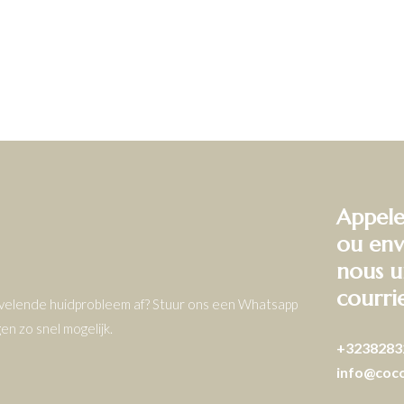
Appele
ou env
nous u
courri
ervelende huidprobleem af? Stuur ons een Whatsapp
n zo snel mogelijk.
+3238283
info@coc