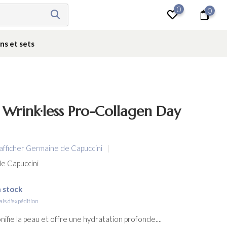
0
0
Se connecter
ns et sets
Wrink·less Pro-Collagen Day
afficher Germaine de Capuccini
e Capuccini
 stock
ais d'expédition
nifie la peau et offre une hydratation profonde....