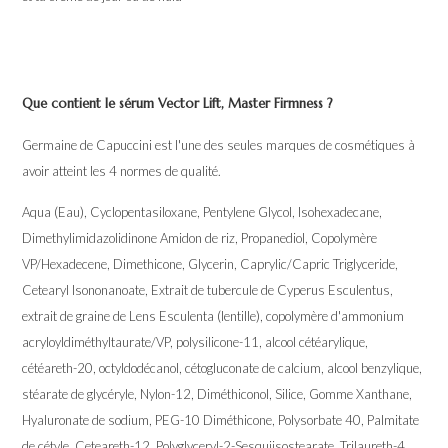
Que contient le sérum Vector Lift, Master Firmness ?
Germaine de Capuccini est l'une des seules marques de cosmétiques à
avoir atteint les 4 normes de qualité.
Aqua (Eau), Cyclopentasiloxane, Pentylene Glycol, Isohexadecane,
Dimethylimidazolidinone Amidon de riz, Propanediol, Copolymère
VP/Hexadecene, Dimethicone, Glycerin, Caprylic/Capric Triglyceride,
Cetearyl Isononanoate, Extrait de tubercule de Cyperus Esculentus,
extrait de graine de Lens Esculenta (lentille), copolymère d'ammonium
acryloyldiméthyltaurate/VP, polysilicone-11, alcool cétéarylique,
cétéareth-20, octyldodécanol, cétogluconate de calcium, alcool benzylique,
stéarate de glycéryle, Nylon-12, Diméthiconol, Silice, Gomme Xanthane,
Hyaluronate de sodium, PEG-10 Diméthicone, Polysorbate 40, Palmitate
de cétyle, Ceteareth-12, Polyglyceryl-2-Sesquiisostearate, Trilaureth-4