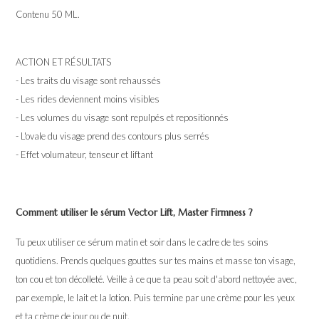
Contenu 50 ML.
ACTION ET RÉSULTATS
- Les traits du visage sont rehaussés
- Les rides deviennent moins visibles
- Les volumes du visage sont repulpés et repositionnés
- L'ovale du visage prend des contours plus serrés
- Effet volumateur, tenseur et liftant
Comment utiliser le sérum Vector Lift, Master Firmness ?
Tu peux utiliser ce sérum matin et soir dans le cadre de tes soins
quotidiens. Prends quelques gouttes sur tes mains et masse ton visage,
ton cou et ton décolleté. Veille à ce que ta peau soit d'abord nettoyée avec,
par exemple, le lait et la lotion. Puis termine par une crème pour les yeux
et ta crème de jour ou de nuit.