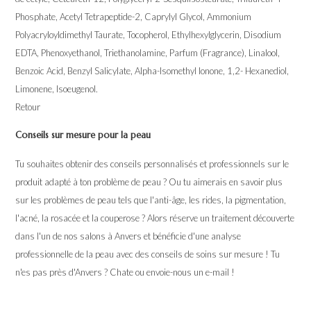
Phosphate, Acetyl Tetrapeptide-2, Caprylyl Glycol, Ammonium
Polyacryloyldimethyl Taurate, Tocopherol, Ethylhexylglycerin, Disodium
EDTA, Phenoxyethanol, Triethanolamine, Parfum (Fragrance), Linalool,
Benzoic Acid, Benzyl Salicylate, Alpha-Isomethyl Ionone, 1,2- Hexanediol,
Limonene, Isoeugenol.
Retour
Conseils sur mesure pour la peau
Tu souhaites obtenir des conseils personnalisés et professionnels sur le
produit adapté à ton problème de peau ? Ou tu aimerais en savoir plus
sur les problèmes de peau tels que l'anti-âge, les rides, la pigmentation,
l'acné, la rosacée et la couperose ? Alors réserve un traitement découverte
dans l'un de nos salons à Anvers et bénéficie d'une analyse
professionnelle de la peau avec des conseils de soins sur mesure ! Tu
n'es pas près d'Anvers ? Chate ou envoie-nous un e-mail !