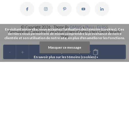
© Copyright 2026 - Theme By
DMWS
x
Plus+
-
Fil RSS
En visitant notre site, vous acceptez l'utilisation des témoins (cookies). Ces
Germaine de Capuccini, i.am.klean et bien d'autres chez Coco's Beauty
derniers nous permettent de mieux comprendre la provenance de notre
Store
clientèle et son utilisation de notre site, en plus d'en améliorer les fonctions.
Masquer ce message
-
+
Ajouter au panier
En savoir plus sur les témoins (cookies) »