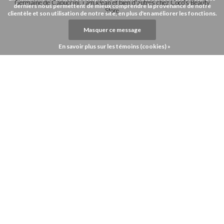
Germaine de Capuccini, i.am.klean et bien d'autres chez Coco's Beauty
derniers nous permettent de mieux comprendre la provenance de notre
Store
clientèle et son utilisation de notre site, en plus d'en améliorer les fonctions.
Masquer ce message
En savoir plus sur les témoins (cookies) »