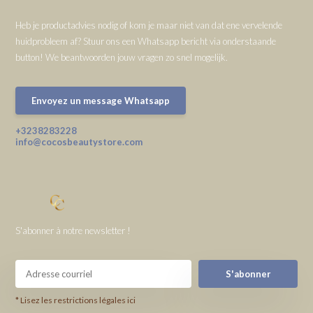
Heb je productadvies nodig of kom je maar niet van dat ene vervelende
huidprobleem af? Stuur ons een Whatsapp bericht via onderstaande
button! We beantwoorden jouw vragen zo snel mogelijk.
Envoyez un message Whatsapp
+3238283228
info@cocosbeautystore.com
S'abonner à notre newsletter !
S'abonner
* Lisez les restrictions légales ici