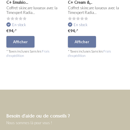
C+ Emulsio...
C+ Cream &...
Coffret skincare luxueux avec la
Coffret skincare luxueux avec la
Timexpert Radia...
Timexpert Radia...
En stock
En stock
€94,-*
€94,-*
Afficher
Afficher
* Taxes incluses Sans les
Frais
* Taxes incluses Sans les
Frais
d'expédition
d'expédition
Besoin d'aide ou de conseils ?
Nous sommes là pour vous !