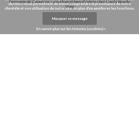
Germaine de Capuccini, i.am.klean et bien d'autres chez Coco's Beauty
derniers nous permettent de mieux comprendre la provenance de notre
Store
clientèle et son utilisation de notre site, en plus d'en améliorer les fonctions.
Masquer ce message
En savoir plus sur les témoins (cookies) »