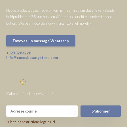
Heb je productadvies nodig of kom je maar niet van dat ene vervelende
huidprobleem af? Stuur ons een Whatsapp bericht via onderstaande
button! We beantwoorden jouw vragen zo snel mogelijk.
Envoyez un message Whatsapp
+3238283228
info@cocosbeautystore.com
S'abonner à notre newsletter !
S'abonner
* Lisez les restrictions légales ici