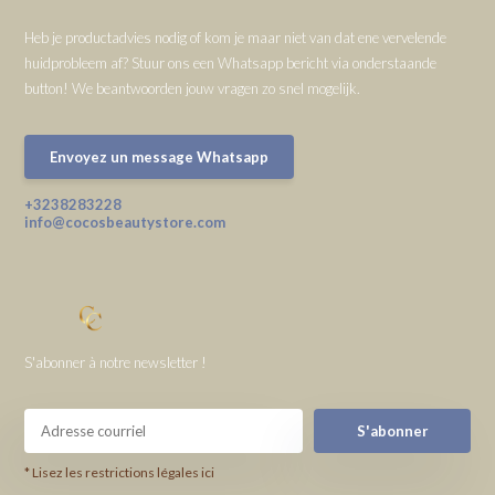
Heb je productadvies nodig of kom je maar niet van dat ene vervelende
huidprobleem af? Stuur ons een Whatsapp bericht via onderstaande
button! We beantwoorden jouw vragen zo snel mogelijk.
Envoyez un message Whatsapp
+3238283228
info@cocosbeautystore.com
S'abonner à notre newsletter !
S'abonner
* Lisez les restrictions légales ici