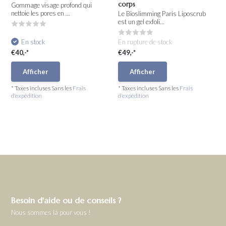
corps
Gommage visage profond qui
nettoie les pores en ...
Le Bioslimming Paris Liposcrub
est un gel exfoli...
En stock
En rupture de stock
€40,-*
€49,-*
Afficher
Afficher
* Taxes incluses Sans les
Frais
* Taxes incluses Sans les
Frais
d'expédition
d'expédition
Besoin d'aide ou de conseils ?
Nous sommes là pour vous !