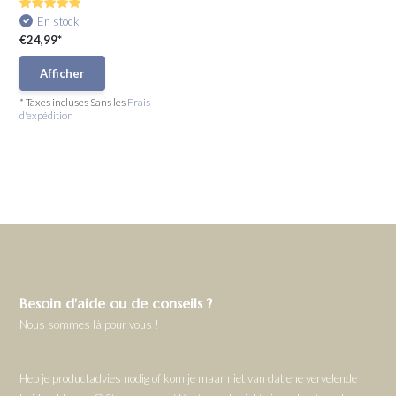
En stock
€24,99*
Afficher
* Taxes incluses Sans les
Frais
d'expédition
Besoin d'aide ou de conseils ?
Nous sommes là pour vous !
Heb je productadvies nodig of kom je maar niet van dat ene vervelende