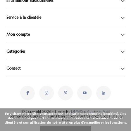
Informations additionnelles
Service à la clientèle
Mon compte
Catégories
Contact
© Copyright 2026 - Theme By
DMWS
x
Plus+
-
Fil RSS
En visitant notre site, vous acceptez l'utilisation des témoins (cookies). Ces
Germaine de Capuccini, i.am.klean et bien d'autres chez Coco's Beauty
derniers nous permettent de mieux comprendre la provenance de notre
Store
clientèle et son utilisation de notre site, en plus d'en améliorer les fonctions.