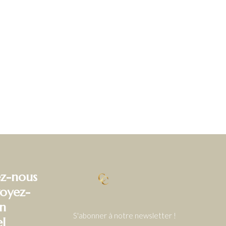
z-nous
oyez-
n
S'abonner à notre newsletter !
el