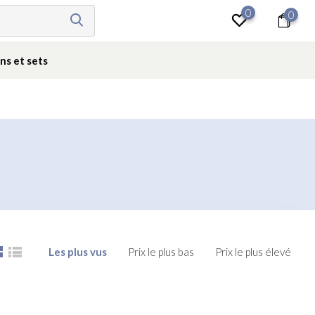
0
0
Se connecter
ns et sets
Les plus vus
Prix le plus bas
Prix le plus élevé