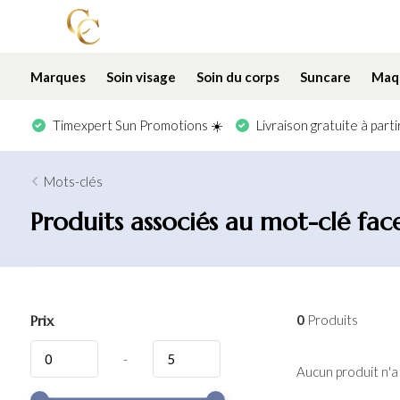
Marques
Soin visage
Soin du corps
Suncare
Maqu
Timexpert Sun Promotions ☀️
Livraison gratuite à part
Mots-clés
Produits associés au mot-clé fac
Prix
0
Produits
-
Aucun produit n'a 