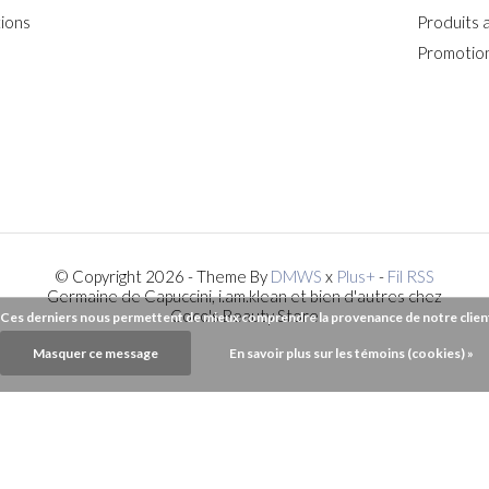
ions
Produits 
Promotion
© Copyright 2026 - Theme By
DMWS
x
Plus+
-
Fil RSS
Germaine de Capuccini, i.am.klean et bien d'autres chez
Coco's Beauty Store
). Ces derniers nous permettent de mieux comprendre la provenance de notre clientèl
Masquer ce message
En savoir plus sur les témoins (cookies) »