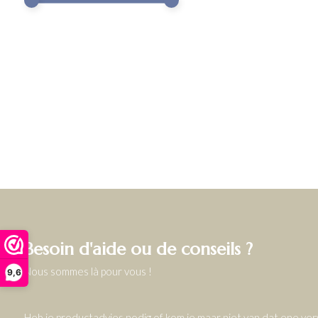
Besoin d'aide ou de conseils ?
Nous sommes là pour vous !
9,6
Heb je productadvies nodig of kom je maar niet van dat ene v