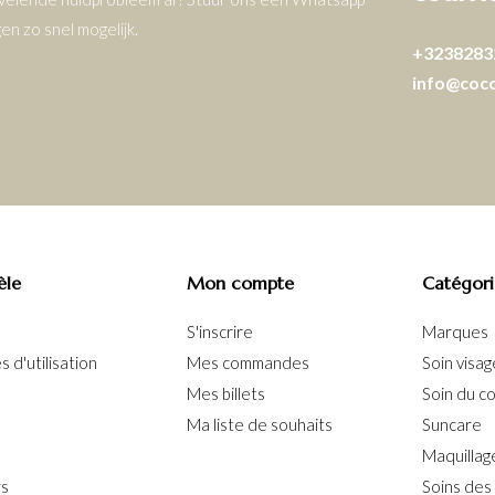
n zo snel mogelijk.
+3238283
info@coc
èle
Mon compte
Catégori
S'inscrire
Marques
 d'utilisation
Mes commandes
Soin visag
Mes billets
Soin du c
Ma liste de souhaits
Suncare
Maquillag
rs
Soins des