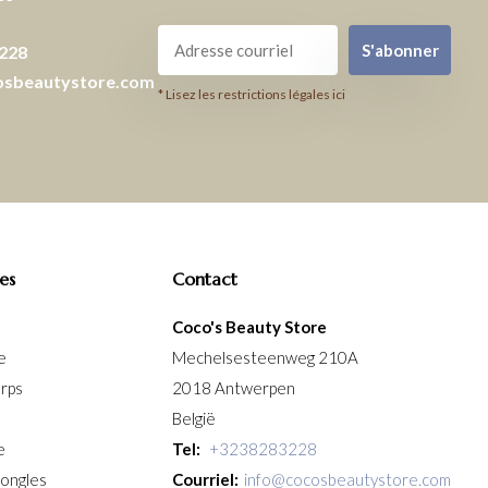
S'abonner
228
osbeautystore.com
* Lisez les restrictions légales ici
es
Contact
Coco's Beauty Store
e
Mechelsesteenweg 210A
orps
2018 Antwerpen
België
e
Tel:
+3238283228
 ongles
Courriel:
info@cocosbeautystore.com