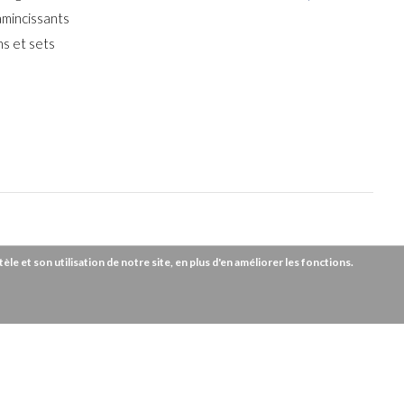
amincissants
s et sets
e et son utilisation de notre site, en plus d'en améliorer les fonctions.