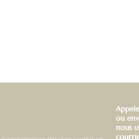
Appele
ou env
nous u
courri
ervelende huidprobleem af? Stuur ons een Whatsapp