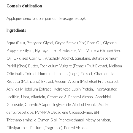
Conseils d'utilisation
Appliquer deux fois par jour sur le visage nettoyé.
Ingrédients
Aqua (Eau), Pentylene Glycol, Oryza Sativa (Rice) Bran Oil, Glycerin,
Propylene Glycol, Hydrogenated Polydecene, Vitis Vinifera (Grape) Seed
Oil, Oxidised Corn Oil, Arachidyl Alcohol, Squalane, Butyrospermum
Parkii (Shea) Butter, Foeniculum Vulgare (Fennel) Fruit Extract, Melissa
Officinalis Extract, Humulus Lupulus (Hops) Extract, Chamomilla
Recutita (Matricaria) Extract, Viscum Album (Mistletoe) Fruit Extract,
Achillea Millefolium Extract, Hydrolyzed Lupin Protein, Hydrogenated
Lecithin, Urea, Allantoin, Ceramide 3, Behenyl Alcohol, Arachidyl
Glucoside, Caprylic/Capric Triglyceride, Alcohol Denat. , Acide
déhydroacétique, PVM/MA Decadiene Crosspolymer, BHT,
Triethanolamine, o-Cymen-5-ol, Phenoxyethanol, Methylparaben,
Ethylparaben, Parfum (Fragrance), Benzyl Alcohol.