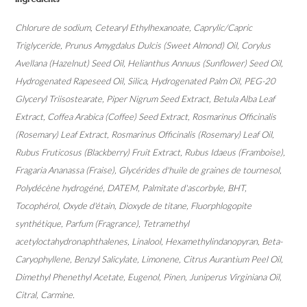
Chlorure de sodium, Cetearyl Ethylhexanoate, Caprylic/Capric
Triglyceride, Prunus Amygdalus Dulcis (Sweet Almond) Oil, Corylus
Avellana (Hazelnut) Seed Oil, Helianthus Annuus (Sunflower) Seed Oil,
Hydrogenated Rapeseed Oil, Silica, Hydrogenated Palm Oil, PEG-20
Glyceryl Triisostearate, Piper Nigrum Seed Extract, Betula Alba Leaf
Extract, Coffea Arabica (Coffee) Seed Extract, Rosmarinus Officinalis
(Rosemary) Leaf Extract, Rosmarinus Officinalis (Rosemary) Leaf Oil,
Rubus Fruticosus (Blackberry) Fruit Extract, Rubus Idaeus (Framboise),
Fragaria Ananassa (Fraise), Glycérides d'huile de graines de tournesol,
Polydécène hydrogéné, DATEM, Palmitate d'ascorbyle, BHT,
Tocophérol, Oxyde d'étain, Dioxyde de titane, Fluorphlogopite
synthétique, Parfum (Fragrance), Tetramethyl
acetyloctahydronaphthalenes, Linalool, Hexamethylindanopyran, Beta-
Caryophyllene, Benzyl Salicylate, Limonene, Citrus Aurantium Peel Oil,
Dimethyl Phenethyl Acetate, Eugenol, Pinen, Juniperus Virginiana Oil,
Citral, Carmine.