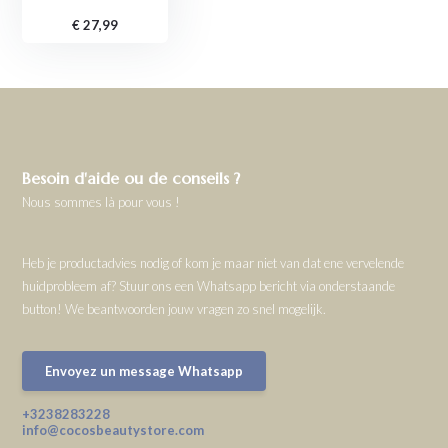
€ 27,99
Besoin d'aide ou de conseils ?
Nous sommes là pour vous !
Heb je productadvies nodig of kom je maar niet van dat ene vervelende
huidprobleem af? Stuur ons een Whatsapp bericht via onderstaande
button! We beantwoorden jouw vragen zo snel mogelijk.
Envoyez un message Whatsapp
+3238283228
info@cocosbeautystore.com