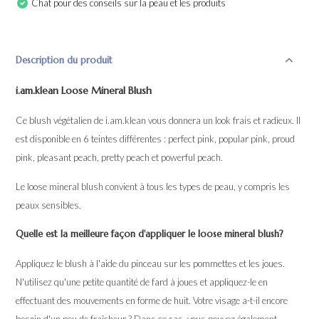
Chat pour des conseils sur la peau et les produits
Description du produit
i.am.klean Loose Mineral Blush
Ce blush végétalien de i.am.klean vous donnera un look frais et radieux. Il
est disponible en 6 teintes différentes : perfect pink, popular pink, proud
pink, pleasant peach, pretty peach et powerful peach.
Le loose mineral blush convient à tous les types de peau, y compris les
peaux sensibles.
Quelle est la meilleure façon d'appliquer le loose mineral blush?
Appliquez le blush à l'aide du pinceau sur les pommettes et les joues.
N'utilisez qu'une petite quantité de fard à joues et appliquez-le en
effectuant des mouvements en forme de huit. Votre visage a-t-il encore
besoin d'un peu de fraîcheur ? Dans ce cas, vous pouvez également