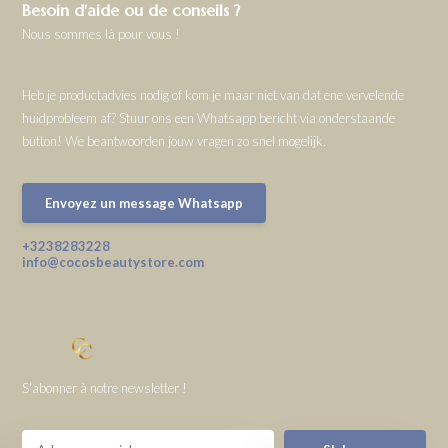
Besoin d'aide ou de conseils ?
Nous sommes là pour vous !
Heb je productadvies nodig of kom je maar niet van dat ene vervelende
huidprobleem af? Stuur ons een Whatsapp bericht via onderstaande
button! We beantwoorden jouw vragen zo snel mogelijk.
Envoyez un message Whatsapp
+3238283228
info@cocosbeautystore.com
S'abonner à notre newsletter !