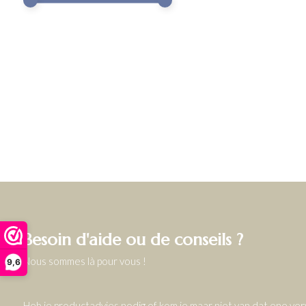
Besoin d'aide ou de conseils ?
Nous sommes là pour vous !
9,6
Heb je productadvies nodig of kom je maar niet van dat ene v