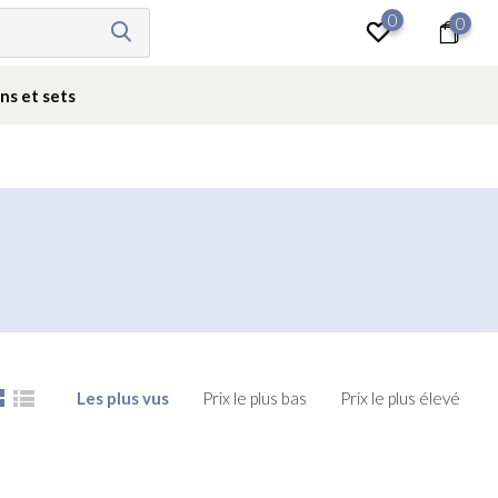
0
0
Se connecter
ns et sets
Les plus vus
Prix le plus bas
Prix le plus élevé