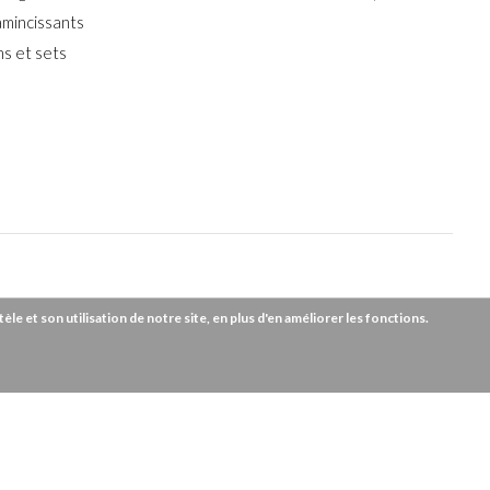
amincissants
s et sets
e et son utilisation de notre site, en plus d'en améliorer les fonctions.