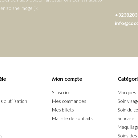
n zo snel mogelijk.
+3238283
info@coc
èle
Mon compte
Catégori
S'inscrire
Marques
 d'utilisation
Mes commandes
Soin visag
Mes billets
Soin du c
Ma liste de souhaits
Suncare
Maquillag
rs
Soins des