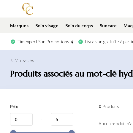
Marques
Soin visage
Soin du corps
Suncare
Maqu
Timexpert Sun Promotions ☀️
Livraison gratuite à part
Mots-clés
Produits associés au mot-clé hy
Prix
0
Produits
-
Aucun produit n'a 