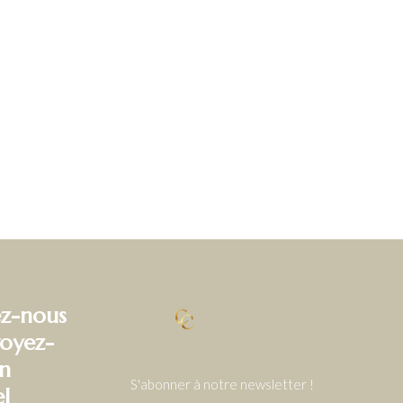
z-nous
oyez-
n
S'abonner à notre newsletter !
el