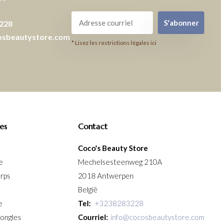
S'abonner
228
osbeautystore.com
* Lisez les restrictions légales ici
es
Contact
Coco's Beauty Store
e
Mechelsesteenweg 210A
orps
2018 Antwerpen
België
e
Tel:
+3238283228
 ongles
Courriel:
info@cocosbeautystore.com