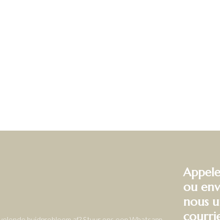
Appele
ou env
nous u
courri
ervelende huidprobleem af? Stuur ons een Whatsapp