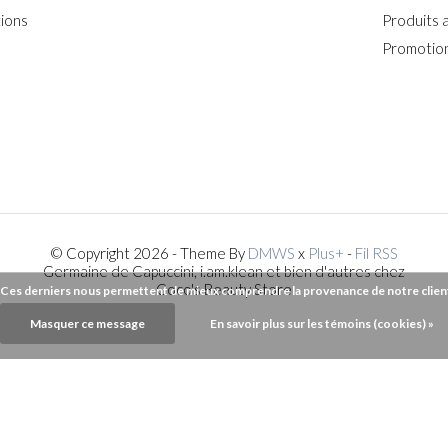
ions
Produits 
Promotion
© Copyright 2026 - Theme By
DMWS
x
Plus+
-
Fil RSS
Germaine de Capuccini, i.am.klean et bien d'autres chez
Coco's Beauty Store
). Ces derniers nous permettent de mieux comprendre la provenance de notre clientèl
Masquer ce message
En savoir plus sur les témoins (cookies) »