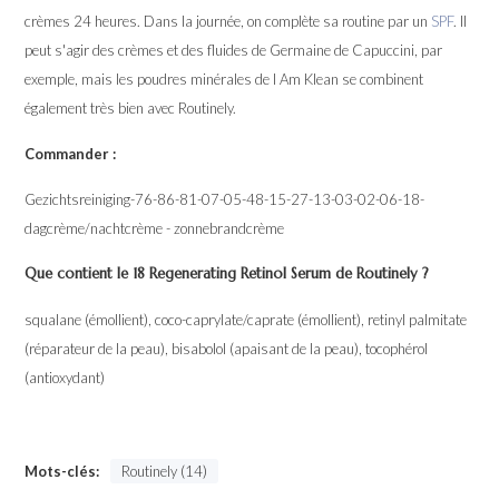
crèmes 24 heures. Dans la journée, on complète sa routine par un
SPF
. Il
peut s'agir des crèmes et des fluides de Germaine de Capuccini, par
exemple, mais les poudres minérales de I Am Klean se combinent
également très bien avec Routinely.
Commander :
Gezichtsreiniging-76-86-81-07-05-48-15-27-13-03-02-06-18-
dagcrème/nachtcrème - zonnebrandcrème
Que contient le 18 Regenerating Retinol Serum de Routinely ?
squalane (émollient), coco-caprylate/caprate (émollient), retinyl palmitate
(réparateur de la peau), bisabolol (apaisant de la peau), tocophérol
(antioxydant)
Mots-clés:
Routinely (14)