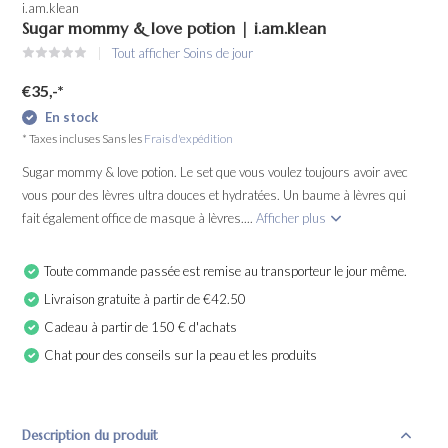
i.am.klean
Sugar mommy & love potion | i.am.klean
Tout afficher Soins de jour
€35,-
*
En stock
* Taxes incluses Sans les
Frais d'expédition
Sugar mommy & love potion. Le set que vous voulez toujours avoir avec
vous pour des lèvres ultra douces et hydratées. Un baume à lèvres qui
fait également office de masque à lèvres....
Afficher plus
Toute commande passée est remise au transporteur le jour même.
Livraison gratuite à partir de €42.50
Cadeau à partir de 150 € d'achats
Chat pour des conseils sur la peau et les produits
Description du produit