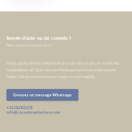
Besoin d'aide ou de conseils ?
Nous sommes là pour vous !
Heb je productadvies nodig of kom je maar niet van dat ene vervelende
huidprobleem af? Stuur ons een Whatsapp bericht via onderstaande
button! We beantwoorden jouw vragen zo snel mogelijk.
Envoyez un message Whatsapp
+3238283228
info@cocosbeautystore.com