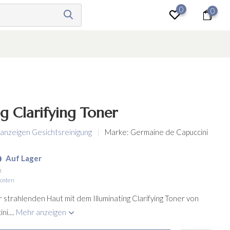
0
0
anmelden
ng Clarifying Toner
 anzeigen Gesichtsreinigung
Marke:
Germaine de Capuccini
Auf Lager
k
osten
r strahlenden Haut mit dem Illuminating Clarifying Toner von
i....
Mehr anzeigen