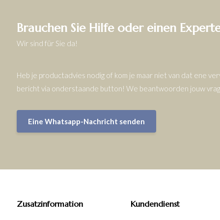
Brauchen Sie Hilfe oder einen Expert
Wir sind für Sie da!
Heb je productadvies nodig of kom je maar niet van dat ene v
bericht via onderstaande button! We beantwoorden jouw vrage
Eine Whatsapp-Nachricht senden
Zusatzinformation
Kundendienst