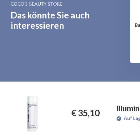
COCO'S BEAUTY STORE
Das könnte Sie auch
interessieren
t & Youthfulness
Ba
oning Lotion
€ 47,30
Illumi
€ 35,10
Auf La