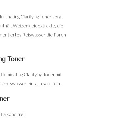
luminating Clarifying Toner sorgt
enthält Weizenkleieextrakte, die
rmentiertes Reiswasser die Poren
ing Toner
lluminating Clarifying Toner mit
sichtswasser einfach sanft ein.
oner
 alkoholfrei.