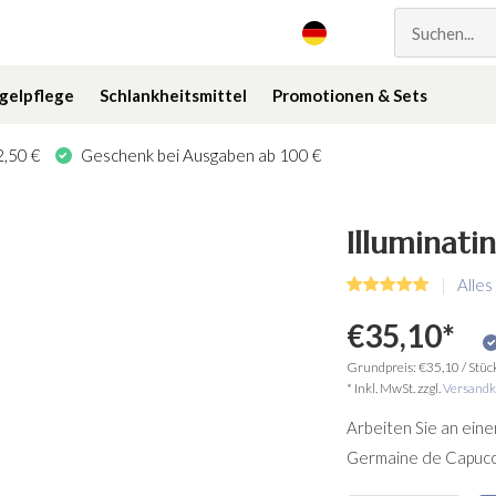
gelpflege
Schlankheitsmittel
Promotionen & Sets
,50 €
Geschenk bei Ausgaben ab 100 €
Illuminati
Alles
€35,10
*
Grundpreis:
€35,10
/
Stüc
* Inkl. MwSt. zzgl.
Versandk
Arbeiten Sie an eine
Germaine de Capuccin