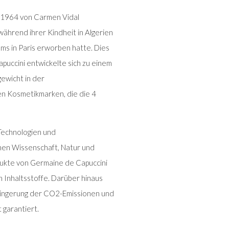
1964 von Carmen Vidal
während ihrer Kindheit in Algerien
ms in Paris erworben hatte. Dies
puccini entwickelte sich zu einem
ewicht in der
en Kosmetikmarken, die die 4
Technologien und
hen Wissenschaft, Natur und
dukte von Germaine de Capuccini
n Inhaltsstoffe. Darüber hinaus
rringerung der CO2-Emissionen und
garantiert.