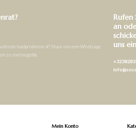
enrat?
Rufen 
an ode
schick
uns ei
ervelende huidprobleem af? Stuur ons een Whatsapp
n zo snel mogelijk.
+3238283
info@coc
Mein Konto
Kat