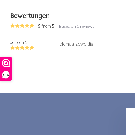
Bewertungen
5
5
from
Based on 1 reviews
5
from 5
Helemaal geweldig
9,6
Essential Toning Lotion
€ 32,60