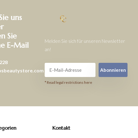
Sie uns
r
en Sie
Melden Sie sich für unseren Newsletter
ne E-Mail
an!
228
Abonnieren
osbeautystore.com
* Read legal restrictions here
egorien
Kontakt