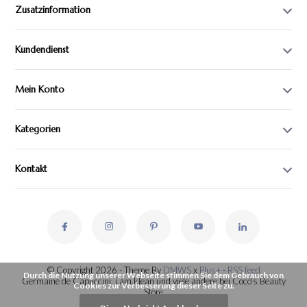
Zusatzinformation
Kundendienst
Mein Konto
Kategorien
Kontakt
© Copyright 2026 - Theme By
DMWS
x
Plus+
-
RSS feed
Durch die Nutzung unserer Webseite stimmen Sie dem Gebrauch von
Germaine de Capuccini, i.am.klean und viele andere bei Coco's Beauty
Cookies zur Verbesserung dieser Seite zu.
Store