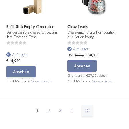
Refill Stick Empty Concealer
Glow Pearls
Verwenden Sie dieses Case, um
Diese einzigartige Komposition
Ihre Covering Conc...
aus Perlen korrig...
Auf Lager
Auf Lager
UVP
€57,-
€54,15*
€14,99*
Ansehen
Ansehen
Grundpreis:
€57,00
/
Stück
* Inkl. MwSt. zzgl.
Versandkosten
* Inkl. MwSt. zzgl.
Versandkosten
1
2
3
4