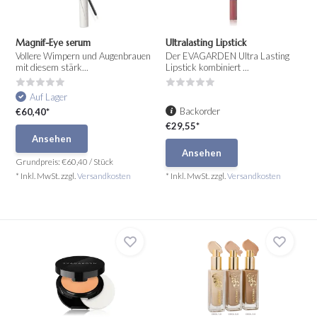
Magnif-Eye serum
Ultralasting Lipstick
Vollere Wimpern und Augenbrauen
Der EVAGARDEN Ultra Lasting
mit diesem stärk...
Lipstick kombiniert ...
Auf Lager
Backorder
€60,40*
€29,55*
Ansehen
Ansehen
Grundpreis:
€60,40
/
Stück
* Inkl. MwSt. zzgl.
Versandkosten
* Inkl. MwSt. zzgl.
Versandkosten