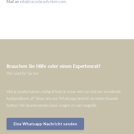
Mail an
info@cocosbeautystore.com
.
Brauchen Sie Hilfe oder einen Expertenrat?
Wir sind für Sie da!
Heb je productadvies nodig of kom je maar niet van dat ene vervelende
huidprobleem af? Stuur ons een Whatsapp bericht via onderstaande
button! We beantwoorden jouw vragen zo snel mogelijk.
Eine Whatsapp-Nachricht senden