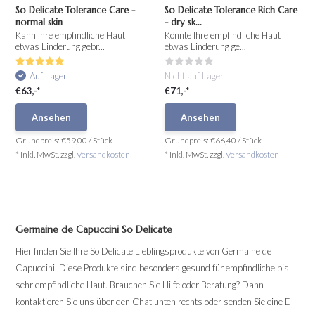
So Delicate Tolerance Care -
So Delicate Tolerance Rich Care
normal skin
- dry sk...
Kann Ihre empfindliche Haut
Könnte Ihre empfindliche Haut
etwas Linderung gebr...
etwas Linderung ge...
Auf Lager
Nicht auf Lager
€63,-*
€71,-*
Ansehen
Ansehen
Grundpreis:
€59,00
/
Stück
Grundpreis:
€66,40
/
Stück
* Inkl. MwSt. zzgl.
Versandkosten
* Inkl. MwSt. zzgl.
Versandkosten
Germaine de Capuccini So Delicate
Hier finden Sie Ihre So Delicate Lieblingsprodukte von Germaine de
Capuccini. Diese Produkte sind besonders gesund für empfindliche bis
sehr empfindliche Haut. Brauchen Sie Hilfe oder Beratung? Dann
kontaktieren Sie uns über den Chat unten rechts oder senden Sie eine E-