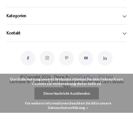
Kategorien
Kontakt
© Copyright 2026 - Theme By
DMWS
x
Plus+
-
RSS feed
Durch die Nutzung unserer Webseite stimmen Sie dem Gebrauch von
Germaine de Capuccini, i.am.klean und viele andere bei Coco's Beauty
Cookies zur Verbesserung dieser Seite zu.
Store
Diese Nachricht Ausblenden
Für weitere Informationen beachten Sie bitte unsere
Datenschutzerklärung. »