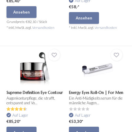
Auf Lager
€85,40*
€58,-*
Ansehen
Ansehen
Grundpreis:
€82,10
/
Stück
* Inkl. MwSt. zzgl.
Versandkosten
* Inkl. MwSt. zzgl.
Versandkosten
Supreme Definition Eye Contour
Energy Eyes Roll-On | For Men
Augenkonturpflege, die strafft,
Ein Anti-Müdigkeitsserum für die
entspannt und Vo...
männliche Augen...
Auf Lager
Auf Lager
€85,20*
€53,30*