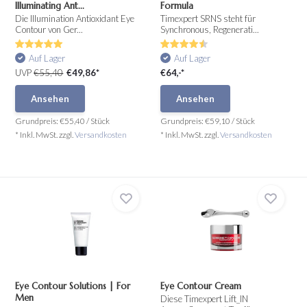
Illuminating Ant...
Formula
Die Illumination Antioxidant Eye
Timexpert SRNS steht für
Contour von Ger...
Synchronous, Regenerati...
Auf Lager
Auf Lager
UVP
€55,40
€49,86*
€64,-*
Ansehen
Ansehen
Grundpreis:
€55,40
/
Stück
Grundpreis:
€59,10
/
Stück
* Inkl. MwSt. zzgl.
Versandkosten
* Inkl. MwSt. zzgl.
Versandkosten
Eye Contour Solutions | For
Eye Contour Cream
Men
Diese Timexpert Lift_IN