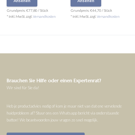
Ansehen
Ansehen
Grundpreis:
€77,80
/
Stück
Grundpreis:
€44,70
/
Stück
* Inkl. MwSt. zzgl.
Versandkosten
* Inkl. MwSt. zzgl.
Versandkosten
Brauchen Sie Hilfe oder einen Expertenrat?
Wir sind für Sie da!
Heb je productadvies nodig of kom je maar niet van dat ene vervelende
huidprobleem af? Stuur ons een Whatsapp bericht via onderstaande
button! We beantwoorden jouw vragen zo snel mogelijk.