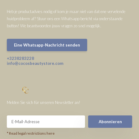
Heb je productadvies nodig of kom je maar niet van dat ene vervelende
huidprobleem af? Stuur ons een Whatsapp bericht via onderstaande
button! We beantwoorden jouw vragen zo snel mogelijk.
Eine Whatsapp-Nachricht senden
+3238283228
info@cocosbeautystore.com
Melden Sie sich für unseren Newsletter an!
Abonnieren
* Read legal restrictions here