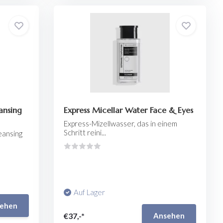
ansing
Express Micellar Water Face & Eyes
Express-Mizellwasser, das in einem
Schritt reini...
eansing
Auf Lager
ehen
€37,-*
Ansehen