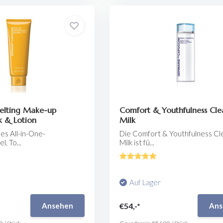
Melting Make-up
Comfort & Youthfulness Cle
k & Lotion
Milk
es All-in-One-
Die Comfort & Youthfulness Cl
l, To...
Milk ist fü...
Auf Lager
€54,-*
Ansehen
Ans