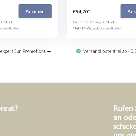
€54,70*
Ansehen
Ans
0
/
Stück
Grundpreis:
€54,70
/
Stück
ersandkosten
* Inkl. MwSt. zzgl.
Versandkosten
expert Sun Promotions ☀️
Versandkostenfrei ab 42,
enrat?
Rufen 
an ode
schick
uns ei