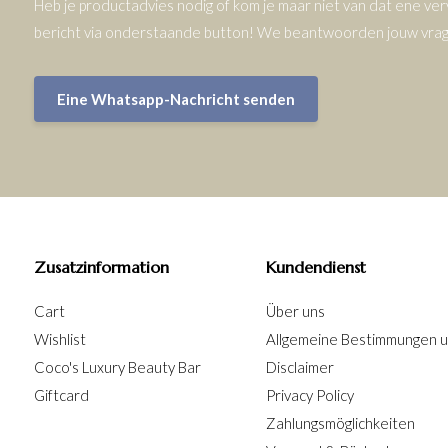
Heb je productadvies nodig of kom je maar niet van dat ene v
bericht via onderstaande button! We beantwoorden jouw vrage
Eine Whatsapp-Nachricht senden
Zusatzinformation
Kundendienst
Cart
Über uns
Wishlist
Allgemeine Bestimmungen 
Coco's Luxury Beauty Bar
Disclaimer
Giftcard
Privacy Policy
Zahlungsmöglichkeiten