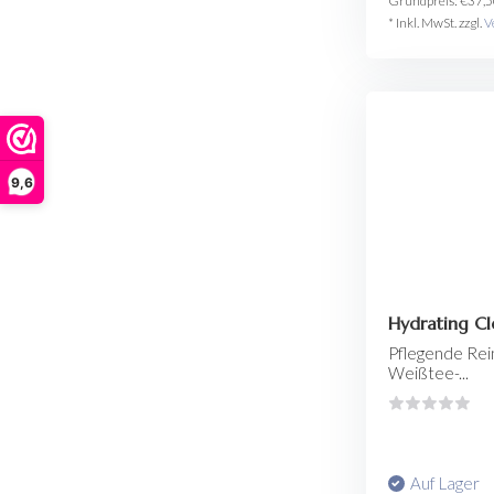
Grundpreis:
€37,5
* Inkl. MwSt. zzgl.
V
9,6
Hydrating Cl
Pflegende Rein
Weißtee-...
Auf Lager