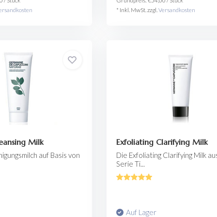
0
/
Stück
Grundpreis:
€54,00
/
Stück
ersandkosten
* Inkl. MwSt. zzgl.
Versandkosten
eansing Milk
Exfoliating Clarifying Milk
igungsmilch auf Basis von
Die Exfoliating Clarifying Milk a
Serie Ti...
Auf Lager