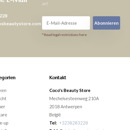
an!
228
Abonnieren
osbeautystore.com
* Read legal restrictions here
egorien
Kontakt
ken
Coco's Beauty Store
icht
Mechelsesteenweg 210A
per
2018 Antwerpen
care
België
e-up
Tel:
+3238283228