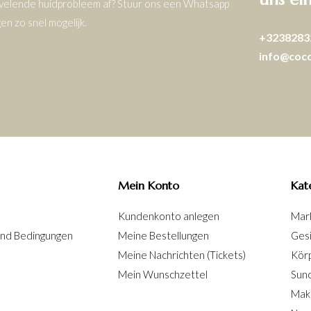
ervelende huidprobleem af? Stuur ons een Whatsapp
n zo snel mogelijk.
+3238283
info@coc
Mein Konto
Kat
Kundenkonto anlegen
Mar
und Bedingungen
Meine Bestellungen
Ges
Meine Nachrichten (Tickets)
Kör
Mein Wunschzettel
Sun
Mak