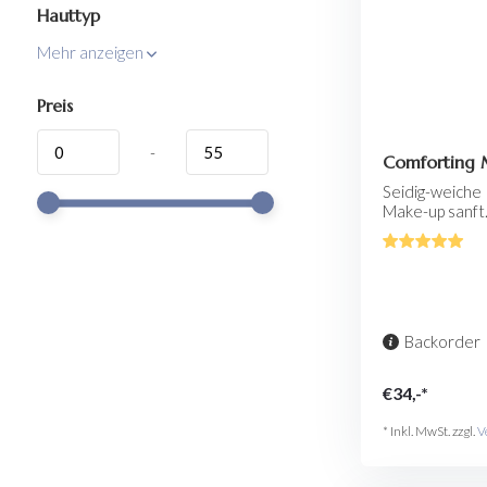
Hauttyp
Mehr anzeigen
Preis
-
Comforting 
Seidig-weiche 
Make-up sanft.
Backorder
€34,-*
* Inkl. MwSt. zzgl.
V