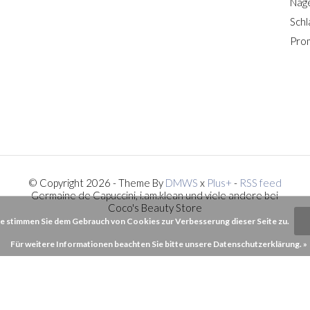
Nage
Schl
Pro
© Copyright 2026 - Theme By
DMWS
x
Plus+
-
RSS feed
Germaine de Capuccini, i.am.klean und viele andere bei
Coco's Beauty Store
e stimmen Sie dem Gebrauch von Cookies zur Verbesserung dieser Seite zu.
Für weitere Informationen beachten Sie bitte unsere Datenschutzerklärung. »