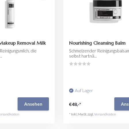
Makeup Removal Milk
Nourishing Cleansing Balm
Reinigungsmilch, die
Schmelzender Reinigungsbalsam
..
selbst hartnä...
Auf Lager
€48,-*
Ansehen
Ans
ersandkosten
* Inkl. MwSt. zzgl.
Versandkosten