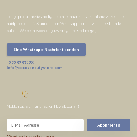
Heb je productadvies nodig of kom je maar niet van dat ene vervelende
huidprobleem af? Stuur ons een Whatsapp bericht via onderstaande
button! We beantwoorden jouw vragen zo snel mogelijk.
Eine Whatsapp-Nachricht senden
+3238283228
info@cocosbeautystore.com
Melden Sie sich für unseren Newsletter an!
Abonnieren
* Read legal restrictions here