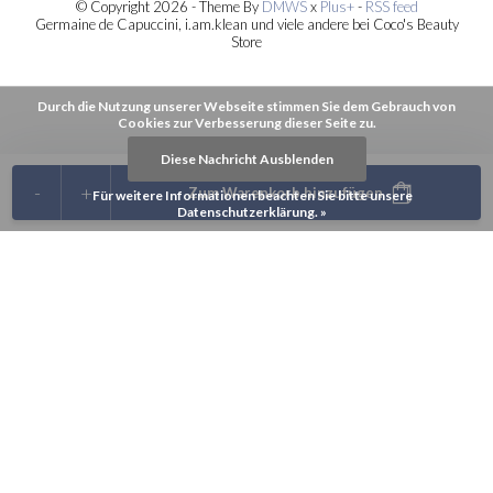
© Copyright 2026 - Theme By
DMWS
x
Plus+
-
RSS feed
Germaine de Capuccini, i.am.klean und viele andere bei Coco's Beauty
Store
Durch die Nutzung unserer Webseite stimmen Sie dem Gebrauch von
Cookies zur Verbesserung dieser Seite zu.
Diese Nachricht Ausblenden
-
+
Zum Warenkorb hinzufügen
Für weitere Informationen beachten Sie bitte unsere
Datenschutzerklärung. »