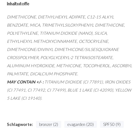
Inhaltsstoffe
DIMETHICONE, DIETHYLHEXYL ADIPATE, C12-15 ALKYL
BENZOATE, MICA, TRIMETHYLSILOXYPHENYL DIMETHICONE,
POLYETHYLENE, TITANIUM DIOXIDE (NANO), SILICA,
ETHYLHEXYL METHOXYCINNAMATE, OCTOCRYLENE,
DIMETHICONE/DIVINYL DIMETHICONE/SILSESQUIOXANE
CROSSPOLYMER, POLYGLYCERYL-2 TETRAISOSTEARATE,
ALUMINUM HYDROXIDE, METHICONE, TOCOPHEROL, ASCORBYL
PALMITATE, DICALCIUM PHOSPHATE.
MAY CONTAIN +/- :
TITANIUM DIOXIDE (CI 77891), IRON OXIDES
(CI 77491, CI 77492, CI 77499), BLUE 1 LAKE (CI 42090), YELLOW
5 LAKE (CI 19140).
Schlagworte:
bronzer (2)
evagarden (20)
SPF50 (9)