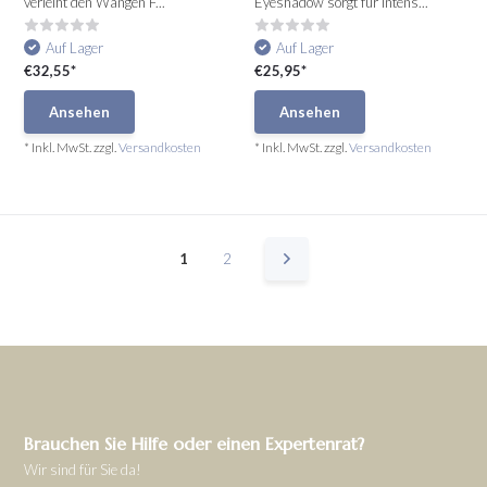
verleiht den Wangen F...
Eyeshadow sorgt für intens...
Auf Lager
Auf Lager
€32,55*
€25,95*
Ansehen
Ansehen
* Inkl. MwSt. zzgl.
Versandkosten
* Inkl. MwSt. zzgl.
Versandkosten
1
2
Brauchen Sie Hilfe oder einen Expertenrat?
Wir sind für Sie da!