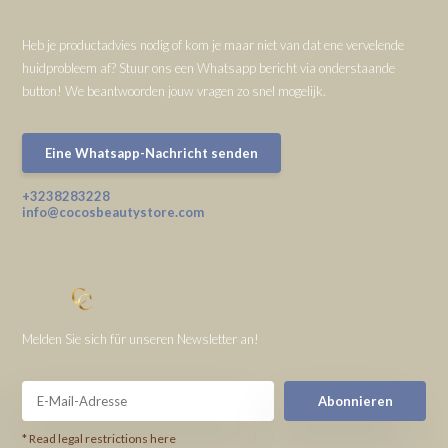
Heb je productadvies nodig of kom je maar niet van dat ene vervelende
huidprobleem af? Stuur ons een Whatsapp bericht via onderstaande
button! We beantwoorden jouw vragen zo snel mogelijk.
Eine Whatsapp-Nachricht senden
+3238283228
info@cocosbeautystore.com
Melden Sie sich für unseren Newsletter an!
Abonnieren
* Read legal restrictions here