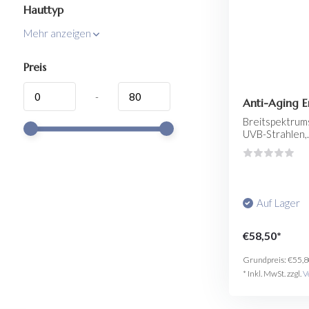
Hauttyp
Mehr anzeigen
Preis
-
Anti-Aging E
Breitspektrum
UVB-Strahlen,..
Auf Lager
€58,50*
Grundpreis:
€55,8
* Inkl. MwSt. zzgl.
V