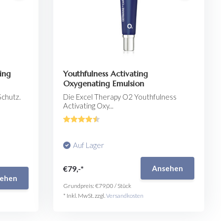
ing
Youthfulness Activating
Oxygenating Emulsion
Schutz.
Die Excel Therapy O2 Youthfulness
Activating Oxy...
Auf Lager
€79,-*
Ansehen
ehen
Grundpreis:
€79,00
/
Stück
* Inkl. MwSt. zzgl.
Versandkosten