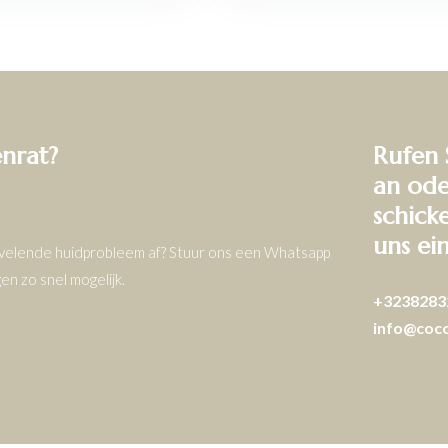
enrat?
Rufen 
an ode
schick
uns ei
ervelende huidprobleem af? Stuur ons een Whatsapp
n zo snel mogelijk.
+3238283
info@coc