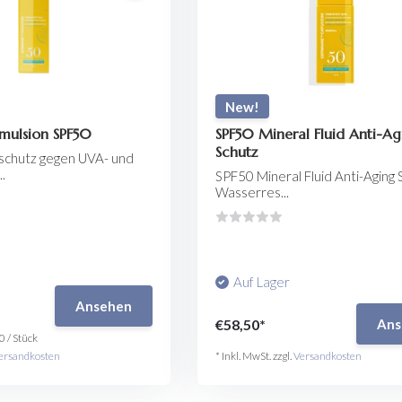
New!
mulsion SPF50
SPF50 Mineral Fluid Anti-Ag
Schutz
schutz gegen UVA- und
.
SPF50 Mineral Fluid Anti-Aging 
Wasserres...
Auf Lager
Ansehen
€58,50*
Ans
0
/
Stück
ersandkosten
* Inkl. MwSt. zzgl.
Versandkosten