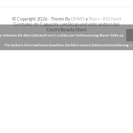
© Copyright 2026 - Theme By
DMWS
x
Plus+
-
RSS feed
Germaine de Capuccini, i.am.klean und viele andere bei
Coco's Beauty Store
e stimmen Sie dem Gebrauch von Cookies zur Verbesserung dieser Seite zu.
Für weitere Informationen beachten Sie bitte unsere Datenschutzerklärung. »