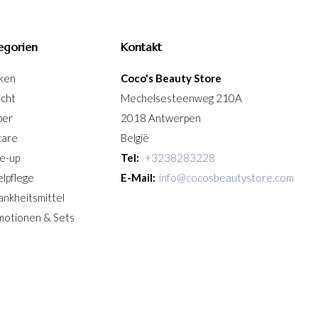
egorien
Kontakt
ken
Coco's Beauty Store
icht
Mechelsesteenweg 210A
per
2018 Antwerpen
care
België
e-up
Tel:
+3238283228
lpflege
E-Mail:
info@cocosbeautystore.com
ankheitsmittel
motionen & Sets