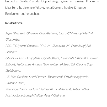
Entdecken Sie die Kraft der Doppelreinigung in einem einzigen Produkt –
ideal für alle, die eine effektive, luxuriöse und hautverjüngende
Reinigungsroutine suchen.
Inhaltsstoffe
Aqua (Wasser), Glycerin, Coco-Betaine, Lauroyl/Myristoyl Methyl
Glucamide,
PEG-7 Glyceryl Cocoate, PPG-24-Glycereth-24, Propylenglykol,
Pentylen
Glycol, PEG-55 Propylene Glycol Oleate, Calendula Officinalis Flower
Extrakt, Helianthus Annuus (Sonnenblume) Seed Oil, Glycine Soja
(Sojabohne)
Oil, Bixa Orellana Seed Extract, Tocopherol, Ethylhexylglycerin,
Zitronensäure,
Phenoxyethanol, Parfum (Duftstoff), Linalylacetat, Tetramethyl
Acetyloctahydronaphthaline, Acetyl Cedrene.