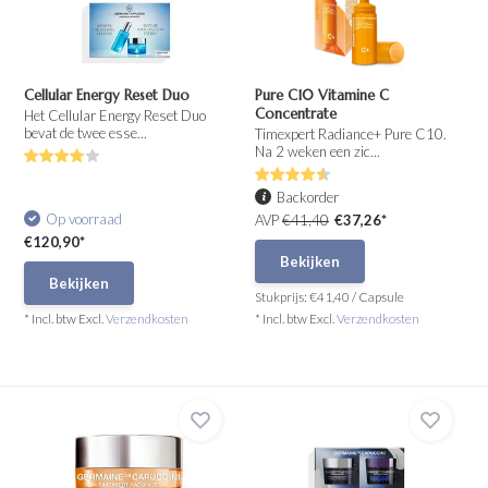
Cellular Energy Reset Duo
Pure C10 Vitamine C
Concentrate
Het Cellular Energy Reset Duo
bevat de twee esse...
Timexpert Radiance+ Pure C10.
Na 2 weken een zic...
Backorder
Op voorraad
AVP
€41,40
€37,26*
€120,90*
Bekijken
Bekijken
Stukprijs:
€41,40
/
Capsule
* Incl. btw Excl.
Verzendkosten
* Incl. btw Excl.
Verzendkosten