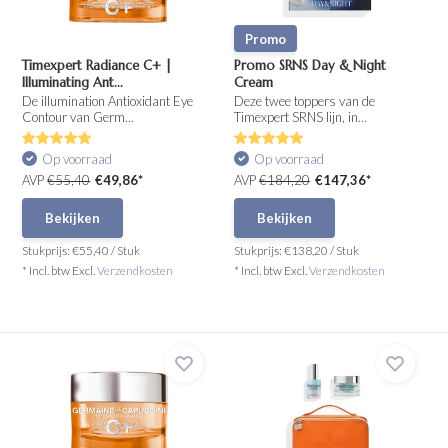
Promo
Timexpert Radiance C+ |
Promo SRNS Day & Night
Illuminating Ant...
Cream
De illumination Antioxidant Eye
Deze twee toppers van de
Contour van Germ...
Timexpert SRNS lijn, in...
Op voorraad
Op voorraad
AVP
€55,40
€49,86*
AVP
€184,20
€147,36*
Bekijken
Bekijken
Stukprijs:
€55,40
/
Stuk
Stukprijs:
€138,20
/
Stuk
* Incl. btw Excl.
Verzendkosten
* Incl. btw Excl.
Verzendkosten