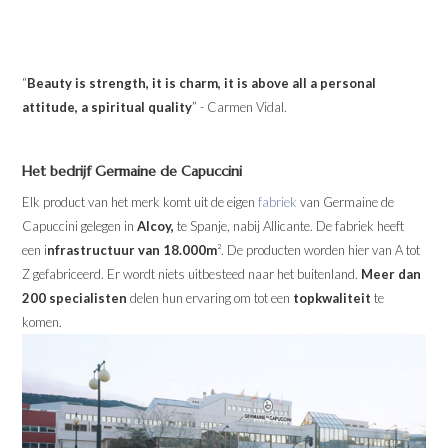
“
Beauty is strength, it is charm, it is above all a personal
attitude, a spiritual quality
” - Carmen Vidal.
Het bedrijf Germaine de Capuccini
Elk product van het merk komt uit de eigen
fabriek
van Germaine de
Capuccini gelegen in
Alcoy,
te Spanje, nabij Allicante. De fabriek heeft
een i
nfrastructuur van 18.000m
². De producten worden hier van A tot
Z gefabriceerd. Er wordt niets uitbesteed naar het buitenland.
Meer dan
200 specialisten
delen hun ervaring om tot een
topkwaliteit
te
komen.