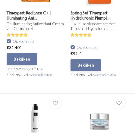
Timexpert Radiance C+ |
Spring Set Timexpert
Illuminating Ant...
Hydraluronic Plumpi...
De Illuminating Antioxidant Cream
Luxueuze skincare set met
van Germaine d...
Timexpert Hydraluronic...
Op voorraad
Op voorraad
€81,40*
€92,-*
Bekijken
Bekijken
Stukprijs:
€81,20
/
Stuk
* Incl. btw Excl.
Verzendkosten
* Incl. btw Excl.
Verzendkosten