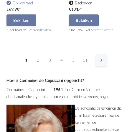
Op voorraad
Backorder
€69,90*
€131,-*
Bekijken
Bekijken
* Incl. btw Excl.
Verzendkosten
* Incl. btw Excl.
Verzendkosten
1
2
3
4
5
11
Hoe is Germaine de Capuccini opgericht?
Germaine de Capuccini is in
1964
door Carmen Vidal, een
charismatische, dynamische en vooral ambitieuze vrouw, opgericht.
De schoonheidsgeheimen die
zij in haar jeugdjaren leerde
kennen en de
cosmeticatechnieken die ze in