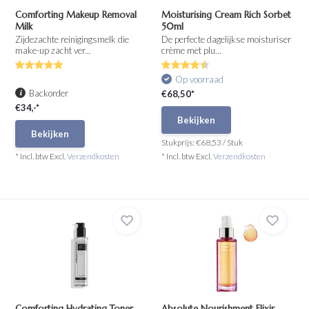
Comforting Makeup Removal
Moisturising Cream Rich Sorbet
Milk
50ml
Zijdezachte reinigingsmelk die
De perfecte dagelijkse moisturiser
make-up zacht ver...
crème met plu...
Op voorraad
Backorder
€68,50*
€34,-*
Bekijken
Bekijken
Stukprijs:
€68,53
/
Stuk
* Incl. btw Excl.
Verzendkosten
* Incl. btw Excl.
Verzendkosten
Comforting Hydrating Toner
Absolute Nourishment Elixir