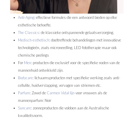
Anti-Aging
: effectieve formules die een antwoord bieden op elke
esthetische behoefte.
The Classics
: de klassieke ontspannende gelaatsverzorging.
Medisch-esthetisc
h
: doeltreffende behandelingen met innovatieve
technologieën, zoals microneedling, LED fototherapie maar ook
chemische peelings
For
Men
: producten die exclusief voor de specifieke noden van de
mannenhuid ontwikkeld zijn.
Bodycare
: lichaamsproducten met specifieke werking zoals anti-
cellulite, huidverslapping, vervagen van striemen etc.
Parfum
: Zowel de
Carmen Vidal lijn
voor vrouwen als de
mannenparfum: Noir
Suncare
: zonneproducten die voldoen aan de Australische
kwaliteitsnorm.