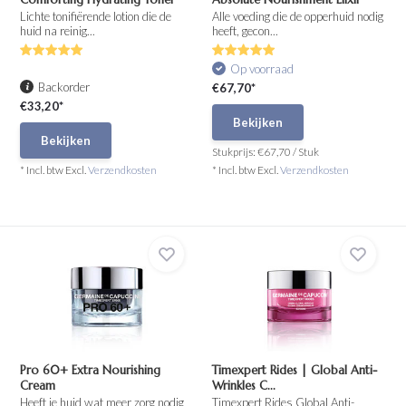
Lichte tonifiërende lotion die de
Alle voeding die de opperhuid nodig
huid na reinig...
heeft, gecon...
Op voorraad
Backorder
€67,70*
€33,20*
Bekijken
Bekijken
Stukprijs:
€67,70
/
Stuk
* Incl. btw Excl.
Verzendkosten
* Incl. btw Excl.
Verzendkosten
Pro 60+ Extra Nourishing
Timexpert Rides | Global Anti-
Cream
Wrinkles C...
Heeft je huid wat meer zorg nodig
Timexpert Rides Global Anti-