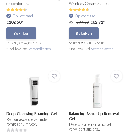
en comfort, z...
Wrinkles Cream Supre...
Op voorraad
Op voorraad
€102,50*
AVP
€97,30
€82,71*
Bekijken
Bekijken
Stukprijs:
€94,80
/
Stuk
Stukprijs:
€90,00
/
Stuk
* Incl. btw Excl.
Verzendkosten
* Incl. btw Excl.
Verzendkosten
Deep Cleansing Foaming Gel
Balancing Make-Up Removal
Gel
Reinigingsgel die verandert in
romig schuim voor...
Deze olievrije reinigingsgel
verwijdert alle onz...