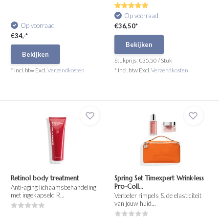
Op voorraad
Op voorraad
€36,50*
€34,-*
Bekijken
Bekijken
Stukprijs:
€35,50
/
Stuk
* Incl. btw Excl.
Verzendkosten
* Incl. btw Excl.
Verzendkosten
Retinol body treatment
Spring Set Timexpert Wrink·less
Pro-Coll...
Anti-aging lichaamsbehandeling
met ingekapseld R...
Verbeter rimpels & de elasticiteit
van jouw huid...