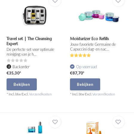
Travel set | The Cleansing
Moisturizer Eco Refills
Expert
Jouw favoriete Germaine de
Capuccini dag- en nac...
De perfecte set voor optimale
reiniging van je h...
Backorder
Op voorraad
€35,30*
€87,70*
Bekijken
Bekijken
* Incl. btw Excl.
Verzendkosten
* Incl. btw Excl.
Verzendkosten